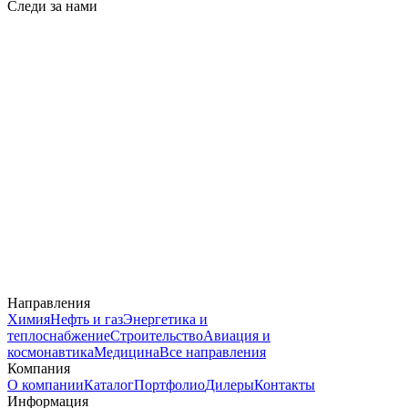
Следи за нами
Направления
Химия
Нефть и газ
Энергетика и
теплоснабжение
Строительство
Авиация и
космонавтика
Медицина
Все направления
Компания
О компании
Каталог
Портфолио
Дилеры
Контакты
Информация