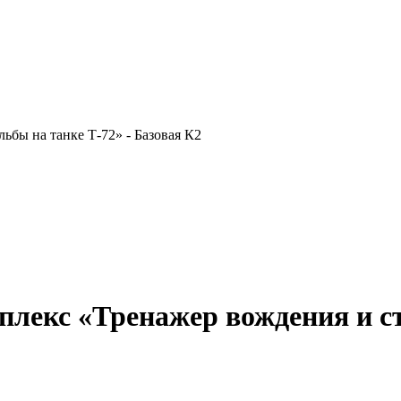
бы на танке Т-72» - Базовая К2
екс «Тренажер вождения и стр