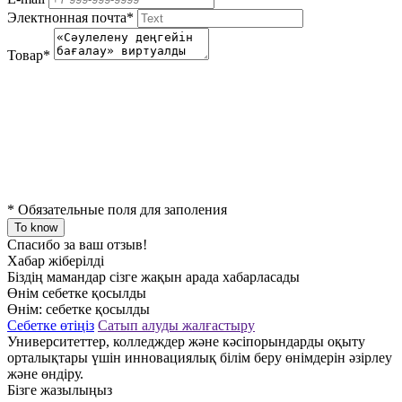
Электнонная почта
*
Товар
*
*
Обязательные поля для заполения
To know
Спасибо за ваш отзыв!
Хабар жіберілді
Біздің мамандар сізге жақын арада хабарласады
Өнім себетке қосылды
Өнім:
себетке қосылды
Себетке өтіңіз
Сатып алуды жалғастыру
Университеттер, колледждер және кәсіпорындарды оқыту
орталықтары үшін инновациялық білім беру өнімдерін әзірлеу
және өндіру.
Бізге жазылыңыз