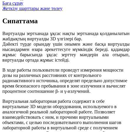
Баға сұрау
Жеткізу шарттары және төлеу
Сипаттама
Виртуалды зертханада ұқсас нақты зертханада қолданылатын
жабдықтың виртуалды 3D үлгілері бар.
Дәйекті түрде орындау үшін онымен және басқа виртуалды
нысандармен өзара әрекеттесуге мүмкіндік береді. қадамдар
жұмыс барысында ұқсас зерттеу мәндерін ала отырып,
виртуалды ортада жұмыс істейді.
В ходе работы пользователи проведут измерения мощности
дозы на различных расстояниях от контрольного
радиоактивного источника, определят предельно допустимое
время безопасного пребывания в зоне излучения и вычислят
процентное соотношение β- и γ-излучений.
Виртуальная лабораторная работа содержит в себе
виртуальные 3D модели оборудования, используемого в
аналогичной реальной лабораторной работе. Позволяет
взаимодействовать с ним, и прочими виртуальными
объектами, с целью последовательного выполнения шагов
лабораторной работы в виртуальной среде с получением