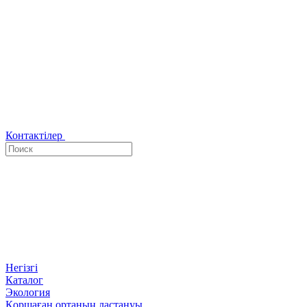
Контактілер
Негізгі
Каталог
Экология
Қоршаған ортаның ластануы