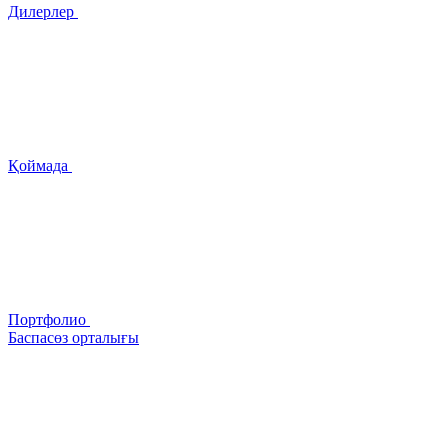
Дилерлер
Қоймада
Портфолио
Баспасөз орталығы