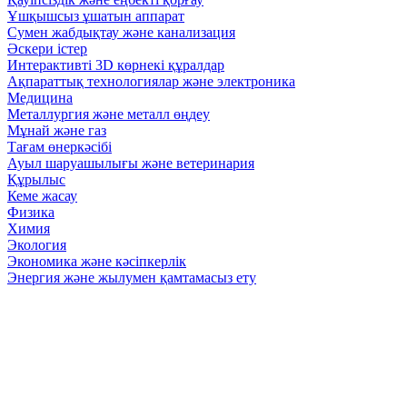
Ұшқышсыз ұшатын аппарат
Сумен жабдықтау және канализация
Әскери істер
Интерактивті 3D көрнекі құралдар
Ақпараттық технологиялар және электроника
Медицина
Металлургия және металл өңдеу
Мұнай және газ
Тағам өнеркәсібі
Ауыл шаруашылығы және ветеринария
Құрылыс
Кеме жасау
Физика
Химия
Экология
Экономика және кәсіпкерлік
Энергия және жылумен қамтамасыз ету