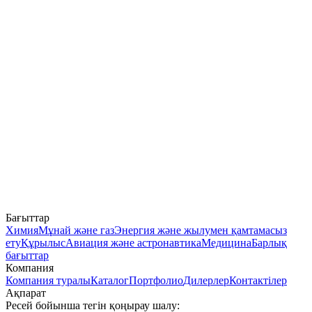
Бағыттар
Химия
Мұнай және газ
Энергия және жылумен қамтамасыз
ету
Құрылыс
Авиация және астронавтика
Медицина
Барлық
бағыттар
Компания
Компания туралы
Каталог
Портфолио
Дилерлер
Контактілер
Ақпарат
Ресей бойынша тегін қоңырау шалу: