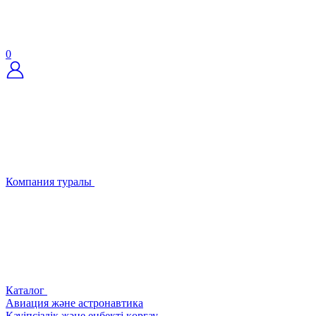
0
Компания туралы
Каталог
Авиация және астронавтика
Қауіпсіздік және еңбекті қорғау