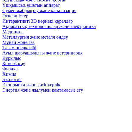
Ұшқышсыз ұшатын аппарат
Сумен жабдықтау және канализация
Әскери істер
Интерактивті 3D көрнекі құралдар
Ақпараттық технологиялар және электроника
Медицина
Металлургия және металл өңдеу
Мұнай және газ
Тағам өнеркәсібі
Ауыл шаруашылығы және ветеринария
Құрылыс
Кеме жасау
Физика
Химия
Экология
Экономика және кәсіпкерлік
Энергия және жылумен қамтамасыз ету