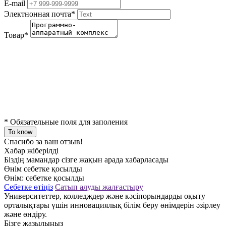
E-mail
Электнонная почта
*
Товар
*
*
Обязательные поля для заполения
To know
Спасибо за ваш отзыв!
Хабар жіберілді
Біздің мамандар сізге жақын арада хабарласады
Өнім себетке қосылды
Өнім:
себетке қосылды
Себетке өтіңіз
Сатып алуды жалғастыру
Университеттер, колледждер және кәсіпорындарды оқыту
орталықтары үшін инновациялық білім беру өнімдерін әзірлеу
және өндіру.
Бізге жазылыңыз