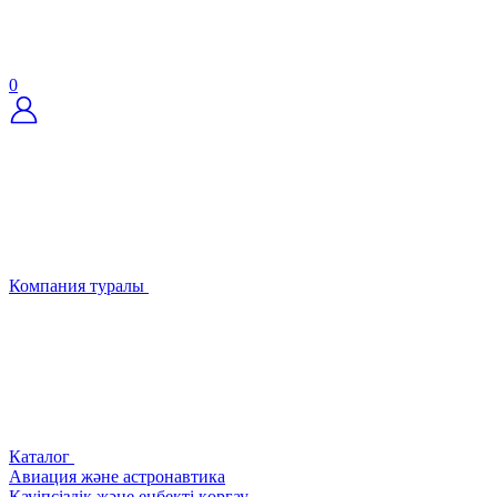
0
Компания туралы
Каталог
Авиация және астронавтика
Қауіпсіздік және еңбекті қорғау