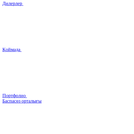
Дилерлер
Қоймада
Портфолио
Баспасөз орталығы