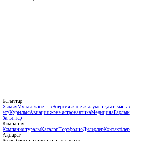
Бағыттар
Химия
Мұнай және газ
Энергия және жылумен қамтамасыз
ету
Құрылыс
Авиация және астронавтика
Медицина
Барлық
бағыттар
Компания
Компания туралы
Каталог
Портфолио
Дилерлер
Контактілер
Ақпарат
Ресей бойынша тегін қоңырау шалу: