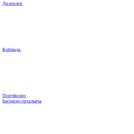
Дилерлер
Қоймада
Портфолио
Баспасөз орталығы