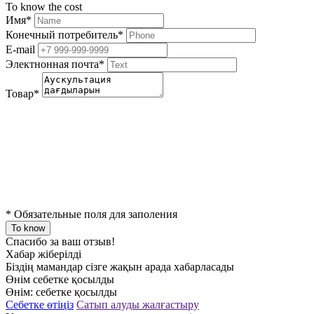
To know the cost
Имя
*
Конечный потребитель
*
E-mail
Электнонная почта
*
Товар
*
*
Обязательные поля для заполения
To know
Спасибо за ваш отзыв!
Хабар жіберілді
Біздің мамандар сізге жақын арада хабарласады
Өнім себетке қосылды
Өнім:
себетке қосылды
Себетке өтіңіз
Сатып алуды жалғастыру