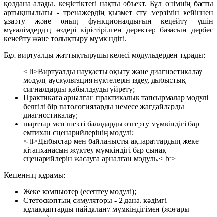
қолдана алады. кеңістіктегі нақты объект. Бұл өнімнің басты
артықшылығы - тренажердің қызмет ету мерзімін кейіннен
ұзарту және оның функционалдығын кеңейту үшін
мұғалімдердің өздері кірістірілген деректер базасын дербес
кеңейту және толықтыру мүмкіндігі.
Бұл виртуалды жаттықтырушы келесі модульдерден тұрады:
< li>Виртуалды науқасты оқыту және диагностикалау
модулі, аускультация нүктелерін іздеу, дыбыстық
сигналдарды қабылдауды үйрету;
Практикаға арналған практикалық тапсырмалар модулі
белгілі бір патологияларды немесе жағдайларды
диагностикалау;
шарттар мен шекті баллдарды өзгерту мүмкіндігі бар
емтихан сценарийлерінің модулі;
< li>
Дыбыстар мен байланысты ақпараттардың жеке
кітапханасын жүктеу мүмкіндігі бар сынақ
сценарийлерін жасауға арналған модуль.
< br>
Кешеннің құрамы:
Жеке компьютер (есептеу модулі);
Стетоскоптың симуляторы - 2 дана. кәдімгі
құлаққаптарды пайдалану мүмкіндігімен (жоғары