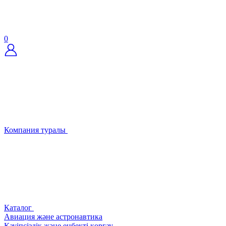
0
Компания туралы
Каталог
Авиация және астронавтика
Қауіпсіздік және еңбекті қорғау