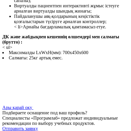
сапалы);
Виртуалды пациентпен интерактивті жұмыс істеуге
арналған виртуалды шындық жинағы;
Пайдаланушы аяқ-қолдарының кеңістіктік
қозғалыстарын түсіруге арналған контроллер;
< li>
Арнайы бағдарламалық қамтамасыз ету
e.
ДК және жабдықпен кешеннің өлшемдері мен салмағы
(брутто) :
< ul>
Максималды LxWxH(мм): 700x450x600
Салмағы: 25кг артық емес.
Ары қарай оқу
Подбираете оснащение под ваш профиль?
Специалисты «Програмлаб» предложат индивидуальные
рекомендации по выбору учебных продуктов.
Отправить заявку