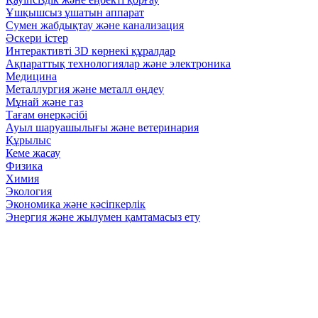
Ұшқышсыз ұшатын аппарат
Сумен жабдықтау және канализация
Әскери істер
Интерактивті 3D көрнекі құралдар
Ақпараттық технологиялар және электроника
Медицина
Металлургия және металл өңдеу
Мұнай және газ
Тағам өнеркәсібі
Ауыл шаруашылығы және ветеринария
Құрылыс
Кеме жасау
Физика
Химия
Экология
Экономика және кәсіпкерлік
Энергия және жылумен қамтамасыз ету