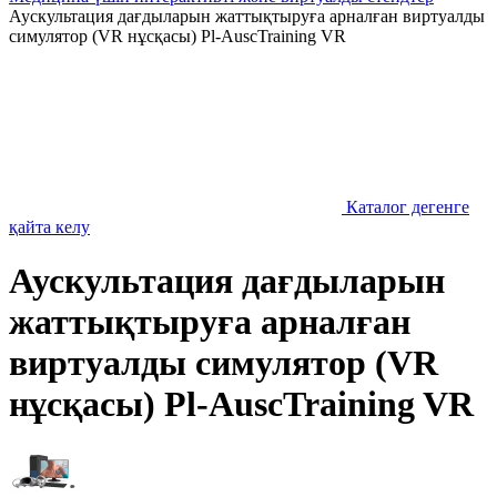
Аускультация дағдыларын жаттықтыруға арналған виртуалды
симулятор (VR нұсқасы) Pl-AuscTraining VR
Каталог дегенге
қайта келу
Аускультация дағдыларын
жаттықтыруға арналған
виртуалды симулятор (VR
нұсқасы) Pl-AuscTraining VR