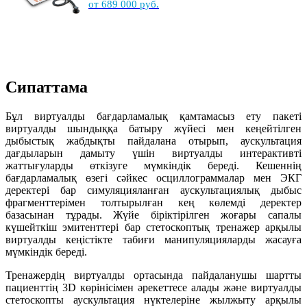
от 689 000 руб.
Сипаттама
Бұл виртуалды бағдарламалық қамтамасыз ету пакеті
виртуалды шындыққа батыру жүйесі мен кеңейтілген
дыбыстық жабдықты пайдалана отырып, аускультация
дағдыларын дамыту үшін виртуалды интерактивті
жаттығуларды өткізуге мүмкіндік береді. Кешеннің
бағдарламалық өзегі сәйкес осциллограммалар мен ЭКГ
деректері бар симуляцияланған аускультациялық дыбыс
фрагменттерімен толтырылған кең көлемді деректер
базасынан тұрады. Жүйе біріктірілген жоғары сапалы
күшейткіш эмитенттері бар стетоскоптық тренажер арқылы
виртуалды кеңістікте табиғи манипуляцияларды жасауға
мүмкіндік береді.
Тренажердің виртуалды ортасында пайдаланушы шартты
пациенттің 3D көрінісімен әрекеттесе алады және виртуалды
стетоскопты аускультация нүктелеріне жылжыту арқылы