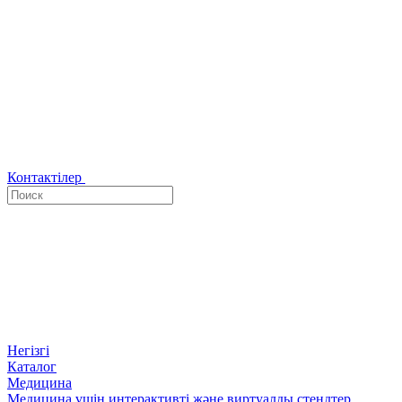
Контактілер
Негізгі
Каталог
Медицина
Медицина үшін интерактивті және виртуалды стендтер