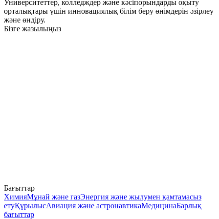
Университеттер, колледждер және кәсіпорындарды оқыту
орталықтары үшін инновациялық білім беру өнімдерін әзірлеу
және өндіру.
Бізге жазылыңыз
Бағыттар
Химия
Мұнай және газ
Энергия және жылумен қамтамасыз
ету
Құрылыс
Авиация және астронавтика
Медицина
Барлық
бағыттар