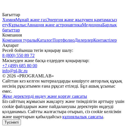
Бағыттар
Химия
Мұнай және газ
Энергия және жылумен қамтамасыз
ету
Құрылыс
Авиация және астронавтика
Медицина
Барлық
бағыттар
Компания
Компания туралы
Каталог
Портфолио
Дилерлер
Контактілер
Ақпарат
Ресей бойынша тегін қоңырау шалу:
8 (800) 550 89 72
Мәскеуден және басқа елдерден қоңыраулар:
+7 (499) 685 80 00
info@pl-llc.ru
© 2026 «PROGRAMLAB»
Сайттан кез келген материалдарды көшіруге авторлық құқық
иесінің рұқсатымен ғана рұқсат етіледі. Бұл ашық ұсыныс
емес.
Жеке деректерді өңдеу және қорғау саясаты
Біз сайттың жұмысын жақсарту және тиімділігін арттыру үшін
cookie файлдарын және пайдаланушы деректерін өңдеуді
қолданамыз. Сайтты жалғастыра отырып, сіз cookie келісімін
және шарттарын қабылдайсыз
құпиялылық саясаты
.
Түсінікті