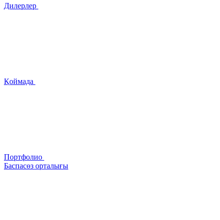
Дилерлер
Қоймада
Портфолио
Баспасөз орталығы