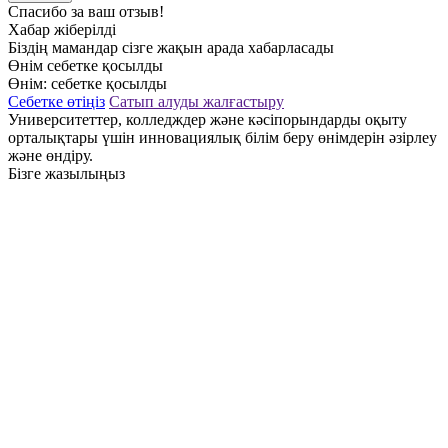
Спасибо за ваш отзыв!
Хабар жіберілді
Біздің мамандар сізге жақын арада хабарласады
Өнім себетке қосылды
Өнім:
себетке қосылды
Себетке өтіңіз
Сатып алуды жалғастыру
Университеттер, колледждер және кәсіпорындарды оқыту
орталықтары үшін инновациялық білім беру өнімдерін әзірлеу
және өндіру.
Бізге жазылыңыз