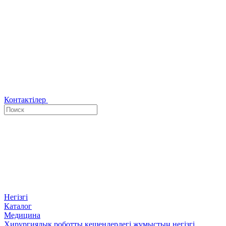
Контактілер
Негізгі
Каталог
Медицина
Хирургиялық роботты кешендердегі жұмыстың негізгі