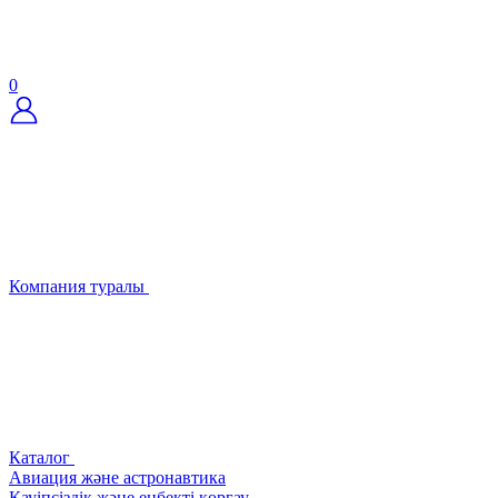
0
Компания туралы
Каталог
Авиация және астронавтика
Қауіпсіздік және еңбекті қорғау