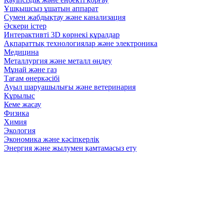
Ұшқышсыз ұшатын аппарат
Сумен жабдықтау және канализация
Әскери істер
Интерактивті 3D көрнекі құралдар
Ақпараттық технологиялар және электроника
Медицина
Металлургия және металл өңдеу
Мұнай және газ
Тағам өнеркәсібі
Ауыл шаруашылығы және ветеринария
Құрылыс
Кеме жасау
Физика
Химия
Экология
Экономика және кәсіпкерлік
Энергия және жылумен қамтамасыз ету