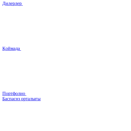
Дилерлер
Қоймада
Портфолио
Баспасөз орталығы