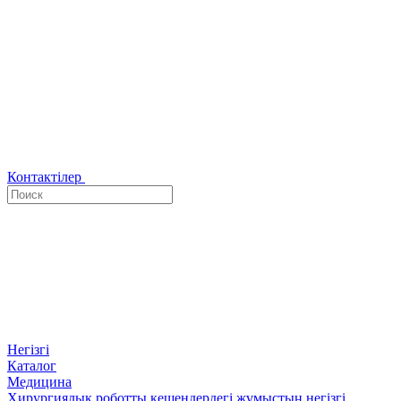
Контактілер
Негізгі
Каталог
Медицина
Хирургиялық роботты кешендердегі жұмыстың негізгі