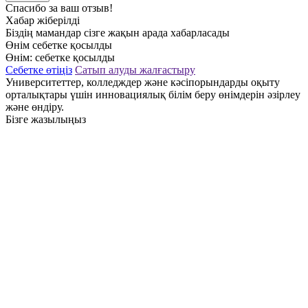
Спасибо за ваш отзыв!
Хабар жіберілді
Біздің мамандар сізге жақын арада хабарласады
Өнім себетке қосылды
Өнім:
себетке қосылды
Себетке өтіңіз
Сатып алуды жалғастыру
Университеттер, колледждер және кәсіпорындарды оқыту
орталықтары үшін инновациялық білім беру өнімдерін әзірлеу
және өндіру.
Бізге жазылыңыз