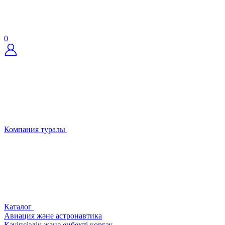
0
Компания туралы
Каталог
Авиация және астронавтика
Қауіпсіздік және еңбекті қорғау