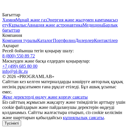
Бағыттар
Химия
Мұнай және газ
Энергия және жылумен қамтамасыз
ету
Құрылыс
Авиация және астронавтика
Медицина
Барлық
бағыттар
Компания
Компания туралы
Каталог
Портфолио
Дилерлер
Контактілер
Ақпарат
Ресей бойынша тегін қоңырау шалу:
8 (800) 550 89 72
Мәскеуден және басқа елдерден қоңыраулар:
+7 (499) 685 80 00
info@pl-llc.ru
© 2026 «PROGRAMLAB»
Сайттан кез келген материалдарды көшіруге авторлық құқық
иесінің рұқсатымен ғана рұқсат етіледі. Бұл ашық ұсыныс
емес.
Жеке деректерді өңдеу және қорғау саясаты
Біз сайттың жұмысын жақсарту және тиімділігін арттыру үшін
cookie файлдарын және пайдаланушы деректерін өңдеуді
қолданамыз. Сайтты жалғастыра отырып, сіз cookie келісімін
және шарттарын қабылдайсыз
құпиялылық саясаты
.
Түсінікті