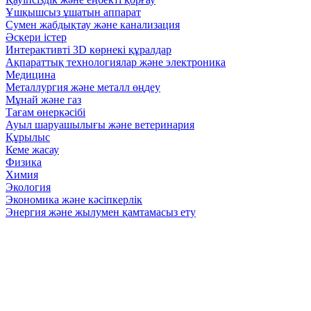
Ұшқышсыз ұшатын аппарат
Сумен жабдықтау және канализация
Әскери істер
Интерактивті 3D көрнекі құралдар
Ақпараттық технологиялар және электроника
Медицина
Металлургия және металл өңдеу
Мұнай және газ
Тағам өнеркәсібі
Ауыл шаруашылығы және ветеринария
Құрылыс
Кеме жасау
Физика
Химия
Экология
Экономика және кәсіпкерлік
Энергия және жылумен қамтамасыз ету