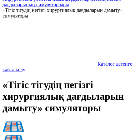
дағдыларының симуляторлары
«Тігіс тігудің негізгі хирургиялық дағдыларын дамыту»
симуляторы
Каталог дегенге
қайта келу
«Тігіс тігудің негізгі
хирургиялық дағдыларын
дамыту» симуляторы