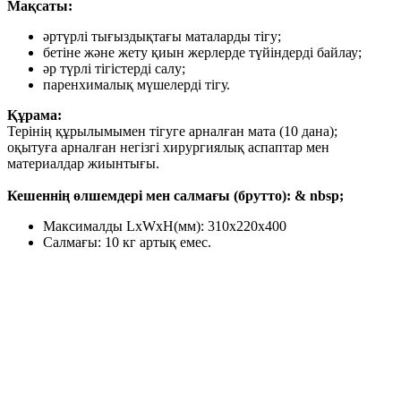
Мақсаты:
әртүрлі тығыздықтағы маталарды тігу;
бетіне және жету қиын жерлерде түйіндерді байлау;
әр түрлі тігістерді салу;
паренхималық мүшелерді тігу.
Құрама:
Терінің құрылымымен тігуге арналған мата (10 дана);
оқытуға арналған негізгі хирургиялық аспаптар мен
материалдар жиынтығы.
Кешеннің өлшемдері мен салмағы (брутто): & nbsp;
Максималды LxWxH(мм): 310x220x400
Салмағы: 10 кг артық емес.