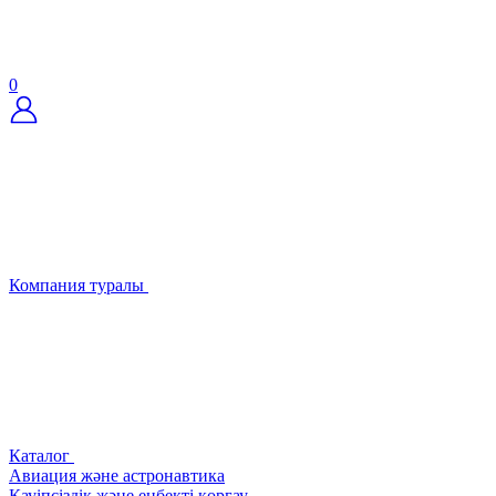
0
Компания туралы
Каталог
Авиация және астронавтика
Қауіпсіздік және еңбекті қорғау