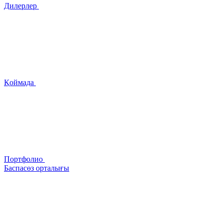
Дилерлер
Қоймада
Портфолио
Баспасөз орталығы