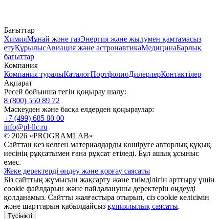
Бағыттар
Химия
Мұнай және газ
Энергия және жылумен қамтамасыз
ету
Құрылыс
Авиация және астронавтика
Медицина
Барлық
бағыттар
Компания
Компания туралы
Каталог
Портфолио
Дилерлер
Контактілер
Ақпарат
Ресей бойынша тегін қоңырау шалу:
8 (800) 550 89 72
Мәскеуден және басқа елдерден қоңыраулар:
+7 (499) 685 80 00
info@pl-llc.ru
© 2026 «PROGRAMLAB»
Сайттан кез келген материалдарды көшіруге авторлық құқық
иесінің рұқсатымен ғана рұқсат етіледі. Бұл ашық ұсыныс
емес.
Жеке деректерді өңдеу және қорғау саясаты
Біз сайттың жұмысын жақсарту және тиімділігін арттыру үшін
cookie файлдарын және пайдаланушы деректерін өңдеуді
қолданамыз. Сайтты жалғастыра отырып, сіз cookie келісімін
және шарттарын қабылдайсыз
құпиялылық саясаты
.
Түсінікті