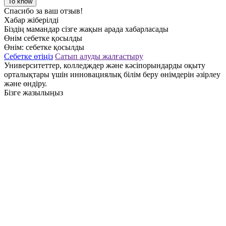
To know
Спасибо за ваш отзыв!
Хабар жіберілді
Біздің мамандар сізге жақын арада хабарласады
Өнім себетке қосылды
Өнім:
себетке қосылды
Себетке өтіңіз
Сатып алуды жалғастыру
Университеттер, колледждер және кәсіпорындарды оқыту
орталықтары үшін инновациялық білім беру өнімдерін әзірлеу
және өндіру.
Бізге жазылыңыз