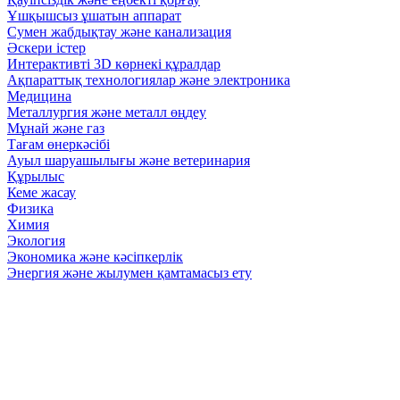
Ұшқышсыз ұшатын аппарат
Сумен жабдықтау және канализация
Әскери істер
Интерактивті 3D көрнекі құралдар
Ақпараттық технологиялар және электроника
Медицина
Металлургия және металл өңдеу
Мұнай және газ
Тағам өнеркәсібі
Ауыл шаруашылығы және ветеринария
Құрылыс
Кеме жасау
Физика
Химия
Экология
Экономика және кәсіпкерлік
Энергия және жылумен қамтамасыз ету