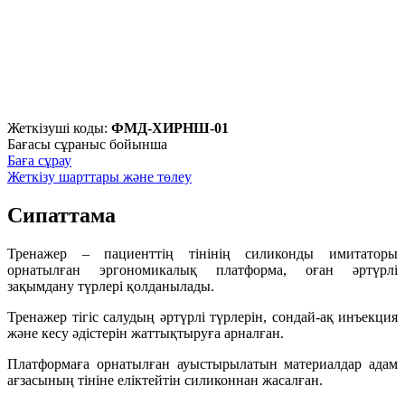
Жеткізуші коды:
ФМД-ХИРНШ-01
Бағасы сұраныс бойынша
Баға сұрау
Жеткізу шарттары және төлеу
Сипаттама
Тренажер – пациенттің тінінің силиконды имитаторы
орнатылған эргономикалық платформа, оған әртүрлі
зақымдану түрлері қолданылады.
Тренажер тігіс салудың әртүрлі түрлерін, сондай-ақ инъекция
және кесу әдістерін жаттықтыруға арналған.
Платформаға орнатылған ауыстырылатын материалдар адам
ағзасының тініне еліктейтін силиконнан жасалған.