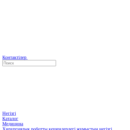
Контактілер
Негізгі
Каталог
Медицина
Хирургиялық роботты кешендердегі жұмыстың негізгі