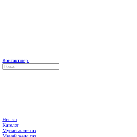
Контактілер
Негізгі
Каталог
Мұнай және газ
Мұнай және газ