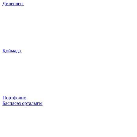
Дилерлер
Қоймада
Портфолио
Баспасөз орталығы