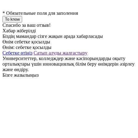
*
Обязательные поля для заполения
To know
Спасибо за ваш отзыв!
Хабар жіберілді
Біздің мамандар сізге жақын арада хабарласады
Өнім себетке қосылды
Өнім:
себетке қосылды
Себетке өтіңіз
Сатып алуды жалғастыру
Университеттер, колледждер және кәсіпорындарды оқыту
орталықтары үшін инновациялық білім беру өнімдерін әзірлеу
және өндіру.
Бізге жазылыңыз