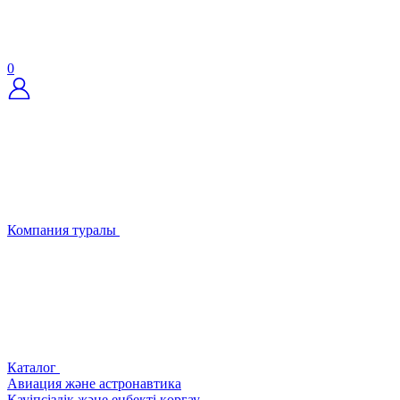
0
Компания туралы
Каталог
Авиация және астронавтика
Қауіпсіздік және еңбекті қорғау