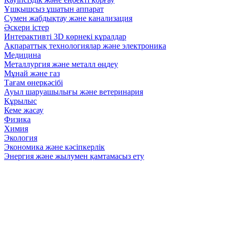
Ұшқышсыз ұшатын аппарат
Сумен жабдықтау және канализация
Әскери істер
Интерактивті 3D көрнекі құралдар
Ақпараттық технологиялар және электроника
Медицина
Металлургия және металл өңдеу
Мұнай және газ
Тағам өнеркәсібі
Ауыл шаруашылығы және ветеринария
Құрылыс
Кеме жасау
Физика
Химия
Экология
Экономика және кәсіпкерлік
Энергия және жылумен қамтамасыз ету