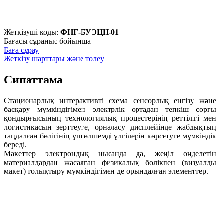
Жеткізуші коды:
ФНГ-БУЭЦН-01
Бағасы сұраныс бойынша
Баға сұрау
Жеткізу шарттары және төлеу
Сипаттама
Стационарлық интерактивті схема сенсорлық енгізу және
басқару мүмкіндігімен электрлік ортадан тепкіш сорғы
қондырғысының технологиялық процестерінің реттілігі мен
логистикасын зерттеуге, орналасу дисплейінде жабдықтың
таңдалған бөлігінің үш өлшемді үлгілерін көрсетуге мүмкіндік
береді.
Макеттер электрондық нысанда да, жеңіл өңделетін
материалдардан жасалған физикалық бөлікпен (визуалды
макет) толықтыру мүмкіндігімен де орындалған элементтер.