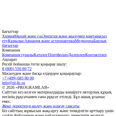
Бағыттар
Химия
Мұнай және газ
Энергия және жылумен қамтамасыз
ету
Құрылыс
Авиация және астронавтика
Медицина
Барлық
бағыттар
Компания
Компания туралы
Каталог
Портфолио
Дилерлер
Контактілер
Ақпарат
Ресей бойынша тегін қоңырау шалу:
8 (800) 550 89 72
Мәскеуден және басқа елдерден қоңыраулар:
+7 (499) 685 80 00
info@pl-llc.ru
© 2026 «PROGRAMLAB»
Сайттан кез келген материалдарды көшіруге авторлық құқық
иесінің рұқсатымен ғана рұқсат етіледі. Бұл ашық ұсыныс
емес.
Жеке деректерді өңдеу және қорғау саясаты
Біз сайттың жұмысын жақсарту және тиімділігін арттыру үшін
cookie файлдарын және пайдаланушы деректерін өңдеуді