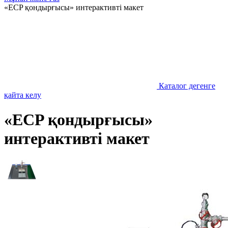
«ECP қондырғысы» интерактивті макет
Каталог дегенге
қайта келу
«ECP қондырғысы»
интерактивті макет