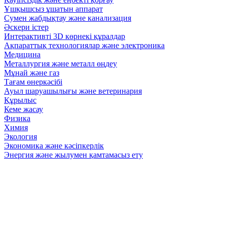
Ұшқышсыз ұшатын аппарат
Сумен жабдықтау және канализация
Әскери істер
Интерактивті 3D көрнекі құралдар
Ақпараттық технологиялар және электроника
Медицина
Металлургия және металл өңдеу
Мұнай және газ
Тағам өнеркәсібі
Ауыл шаруашылығы және ветеринария
Құрылыс
Кеме жасау
Физика
Химия
Экология
Экономика және кәсіпкерлік
Энергия және жылумен қамтамасыз ету