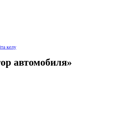
йта келу
тор автомобиля»