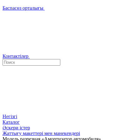
Баспасөз орталығы
Контактілер
Негізгі
Каталог
Әскери істер
Жаттығу макеттері мен манекендері
Модель разрезная «Амортизатор автомобиля»