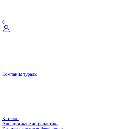
0
Компания туралы
Каталог
Авиация және астронавтика
Қауіпсіздік және еңбекті қорғау