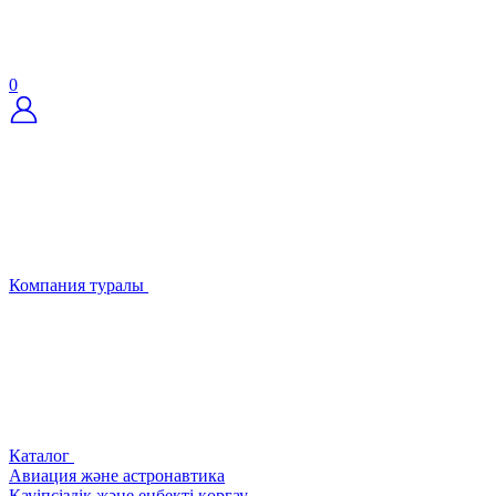
0
Компания туралы
Каталог
Авиация және астронавтика
Қауіпсіздік және еңбекті қорғау