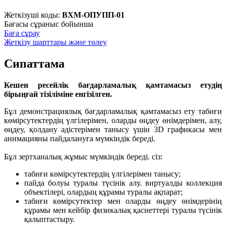
Жеткізуші коды:
ВХМ-ОПУПП-01
Бағасы сұраныс бойынша
Баға сұрау
Жеткізу шарттары және төлеу
Сипаттама
Кешен ресейлік бағдарламалық қамтамасыз етудің
бірыңғай тізіліміне енгізілген.
Бұл демонстрациялық бағдарламалық қамтамасыз ету табиғи
көмірсутектердің үлгілерімен, оларды өңдеу өнімдерімен, алу,
өңдеу, қолдану әдістерімен танысу үшін 3D графикасы мен
анимацияны пайдалануға мүмкіндік береді.
Бұл зертханалық жұмыс мүмкіндік береді. сіз:
табиғи көмірсутектердің үлгілерімен танысу;
пайда болуы туралы түсінік алу. виртуалды коллекция
объектілері, олардың құрамы туралы ақпарат;
табиғи көмірсутектер мен оларды өңдеу өнімдерінің
құрамы мен кейбір физикалық қасиеттері туралы түсінік
қалыптастыру.