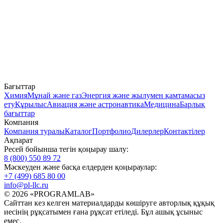
Бағыттар
Химия
Мұнай және газ
Энергия және жылумен қамтамасыз
ету
Құрылыс
Авиация және астронавтика
Медицина
Барлық
бағыттар
Компания
Компания туралы
Каталог
Портфолио
Дилерлер
Контактілер
Ақпарат
Ресей бойынша тегін қоңырау шалу:
8 (800) 550 89 72
Мәскеуден және басқа елдерден қоңыраулар:
+7 (499) 685 80 00
info@pl-llc.ru
© 2026 «PROGRAMLAB»
Сайттан кез келген материалдарды көшіруге авторлық құқық
иесінің рұқсатымен ғана рұқсат етіледі. Бұл ашық ұсыныс
емес.