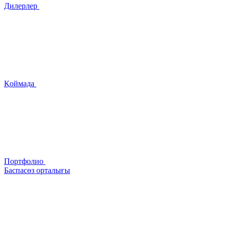
Дилерлер
Қоймада
Портфолио
Баспасөз орталығы