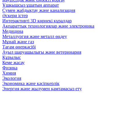
Ұшқышсыз ұшатын аппарат
Сумен жабдықтау және канализация
Әскери істер
Интерактивті 3D көрнекі құралдар
Ақпараттық технологиялар және электроника
Медицина
Металлургия және металл өңдеу
Мұнай және газ
Тағам өнеркәсібі
Ауыл шаруашылығы және ветеринария
Құрылыс
Кеме жасау
Физика
Химия
Экология
Экономика және кәсіпкерлік
Энергия және жылумен қамтамасыз ету