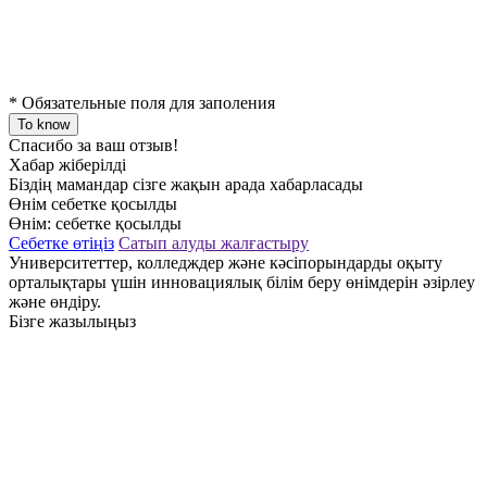
*
Обязательные поля для заполения
To know
Спасибо за ваш отзыв!
Хабар жіберілді
Біздің мамандар сізге жақын арада хабарласады
Өнім себетке қосылды
Өнім:
себетке қосылды
Себетке өтіңіз
Сатып алуды жалғастыру
Университеттер, колледждер және кәсіпорындарды оқыту
орталықтары үшін инновациялық білім беру өнімдерін әзірлеу
және өндіру.
Бізге жазылыңыз