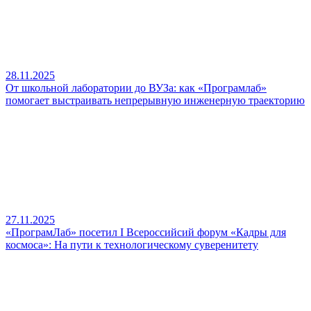
28.11.2025
От школьной лаборатории до ВУЗа: как «Програмлаб»
помогает выстраивать непрерывную инженерную траекторию
27.11.2025
«ПрограмЛаб» посетил I Всероссийсий форум «Кадры для
космоса»: На пути к технологическому суверенитету