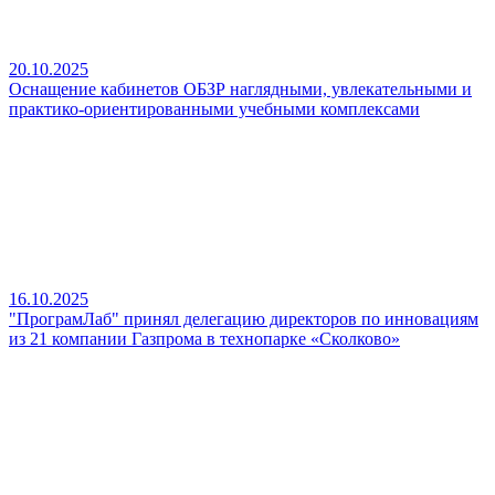
20.10.2025
Оснащение кабинетов ОБЗР наглядными, увлекательными и
практико‑ориентированными учебными комплексами
16.10.2025
"ПрограмЛаб" принял делегацию директоров по инновациям
из 21 компании Газпрома в технопарке «Сколково»