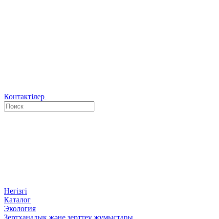
Контактілер
Негізгі
Каталог
Экология
Зертханалық және зерттеу жұмыстары