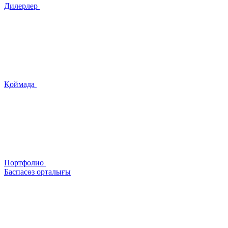
Дилерлер
Қоймада
Портфолио
Баспасөз орталығы