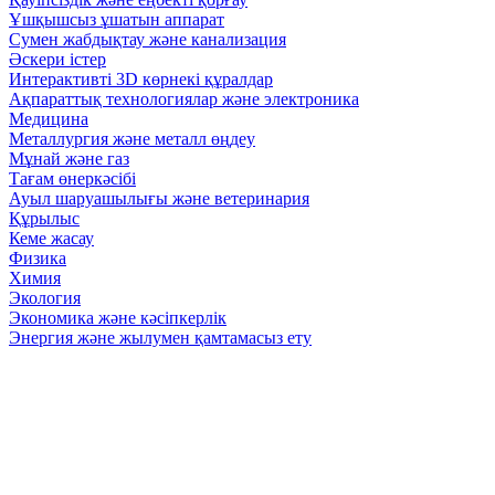
Ұшқышсыз ұшатын аппарат
Сумен жабдықтау және канализация
Әскери істер
Интерактивті 3D көрнекі құралдар
Ақпараттық технологиялар және электроника
Медицина
Металлургия және металл өңдеу
Мұнай және газ
Тағам өнеркәсібі
Ауыл шаруашылығы және ветеринария
Құрылыс
Кеме жасау
Физика
Химия
Экология
Экономика және кәсіпкерлік
Энергия және жылумен қамтамасыз ету