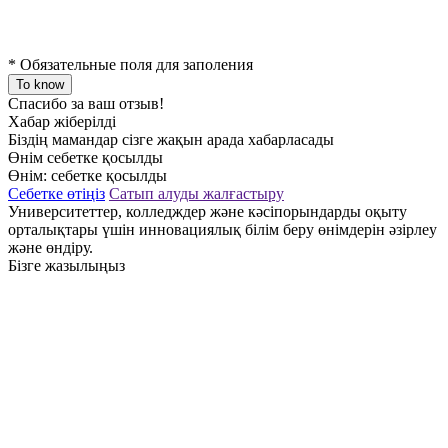
*
Обязательные поля для заполения
To know
Спасибо за ваш отзыв!
Хабар жіберілді
Біздің мамандар сізге жақын арада хабарласады
Өнім себетке қосылды
Өнім:
себетке қосылды
Себетке өтіңіз
Сатып алуды жалғастыру
Университеттер, колледждер және кәсіпорындарды оқыту
орталықтары үшін инновациялық білім беру өнімдерін әзірлеу
және өндіру.
Бізге жазылыңыз