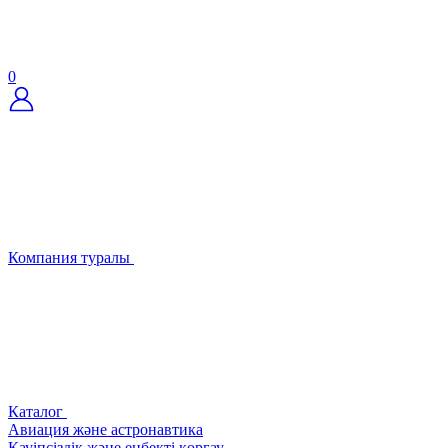
0
Компания туралы
Каталог
Авиация және астронавтика
Қауіпсіздік және еңбекті қорғау