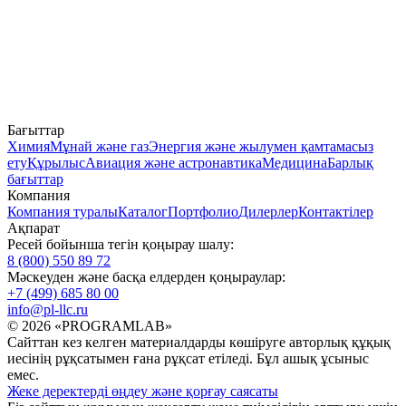
Бағыттар
Химия
Мұнай және газ
Энергия және жылумен қамтамасыз
ету
Құрылыс
Авиация және астронавтика
Медицина
Барлық
бағыттар
Компания
Компания туралы
Каталог
Портфолио
Дилерлер
Контактілер
Ақпарат
Ресей бойынша тегін қоңырау шалу:
8 (800) 550 89 72
Мәскеуден және басқа елдерден қоңыраулар:
+7 (499) 685 80 00
info@pl-llc.ru
© 2026 «PROGRAMLAB»
Сайттан кез келген материалдарды көшіруге авторлық құқық
иесінің рұқсатымен ғана рұқсат етіледі. Бұл ашық ұсыныс
емес.
Жеке деректерді өңдеу және қорғау саясаты