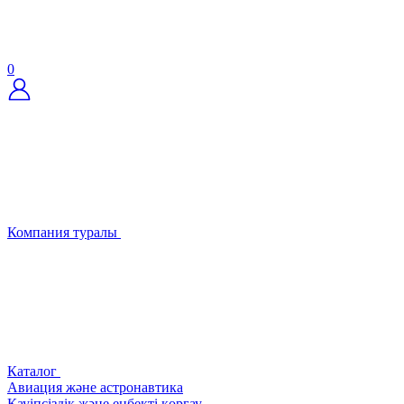
0
Компания туралы
Каталог
Авиация және астронавтика
Қауіпсіздік және еңбекті қорғау