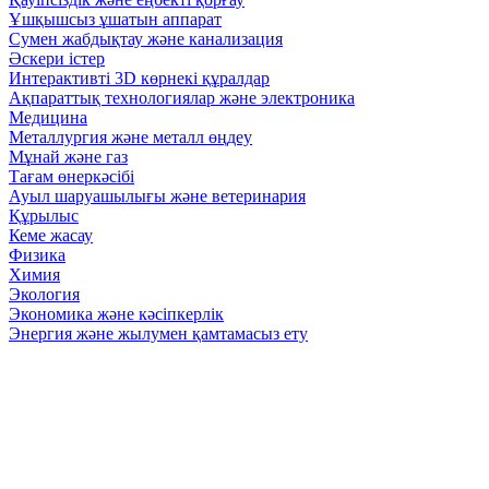
Ұшқышсыз ұшатын аппарат
Сумен жабдықтау және канализация
Әскери істер
Интерактивті 3D көрнекі құралдар
Ақпараттық технологиялар және электроника
Медицина
Металлургия және металл өңдеу
Мұнай және газ
Тағам өнеркәсібі
Ауыл шаруашылығы және ветеринария
Құрылыс
Кеме жасау
Физика
Химия
Экология
Экономика және кәсіпкерлік
Энергия және жылумен қамтамасыз ету