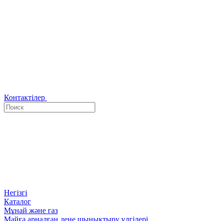
Контактілер
Негізгі
Каталог
Мұнай және газ
Майға арналған дене шынықтыру үлгілері