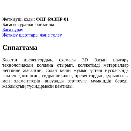
Жеткізуші коды:
ФНГ-РАЗПР-01
Бағасы сұраныс бойынша
Баға сұрау
Жеткізу шарттары және төлеу
Сипаттама
Кесетін превентордың схемасы 3D басып шығару
технологиясын қолдана отырып, қолжетімді материалдар
негізінде жасалған, содан кейін жұмыс үстелі нұсқасында
лакпен қапталған, гидравликалық превентордың құрылғысы
мен элементтерін визуалды зерттеуге мүмкіндік береді,
жабдықтың түсіндірмесін қамтиды.