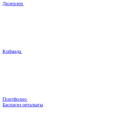
Дилерлер
Қоймада
Портфолио
Баспасөз орталығы