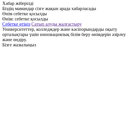
Хабар жіберілді
Біздің мамандар сізге жақын арада хабарласады
Өнім себетке қосылды
Өнім:
себетке қосылды
Себетке өтіңіз
Сатып алуды жалғастыру
Университеттер, колледждер және кәсіпорындарды оқыту
орталықтары үшін инновациялық білім беру өнімдерін әзірлеу
және өндіру.
Бізге жазылыңыз