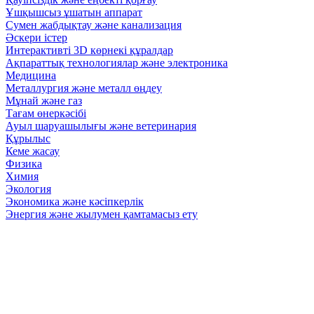
Ұшқышсыз ұшатын аппарат
Сумен жабдықтау және канализация
Әскери істер
Интерактивті 3D көрнекі құралдар
Ақпараттық технологиялар және электроника
Медицина
Металлургия және металл өңдеу
Мұнай және газ
Тағам өнеркәсібі
Ауыл шаруашылығы және ветеринария
Құрылыс
Кеме жасау
Физика
Химия
Экология
Экономика және кәсіпкерлік
Энергия және жылумен қамтамасыз ету