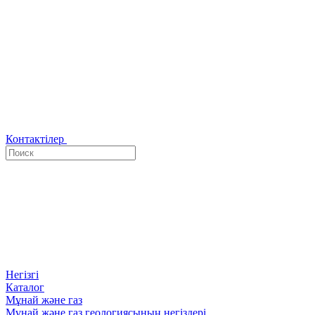
Контактілер
Негізгі
Каталог
Мұнай және газ
Мұнай және газ геологиясының негіздері