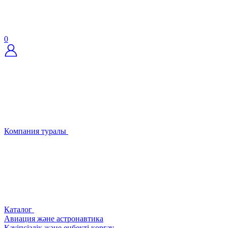
0
Компания туралы
Каталог
Авиация және астронавтика
Қауіпсіздік және еңбекті қорғау