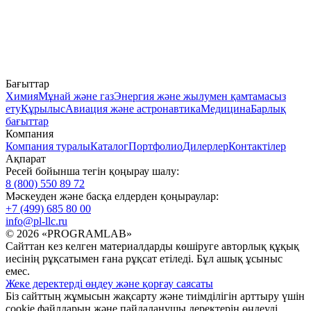
Бағыттар
Химия
Мұнай және газ
Энергия және жылумен қамтамасыз
ету
Құрылыс
Авиация және астронавтика
Медицина
Барлық
бағыттар
Компания
Компания туралы
Каталог
Портфолио
Дилерлер
Контактілер
Ақпарат
Ресей бойынша тегін қоңырау шалу:
8 (800) 550 89 72
Мәскеуден және басқа елдерден қоңыраулар:
+7 (499) 685 80 00
info@pl-llc.ru
© 2026 «PROGRAMLAB»
Сайттан кез келген материалдарды көшіруге авторлық құқық
иесінің рұқсатымен ғана рұқсат етіледі. Бұл ашық ұсыныс
емес.
Жеке деректерді өңдеу және қорғау саясаты
Біз сайттың жұмысын жақсарту және тиімділігін арттыру үшін
cookie файлдарын және пайдаланушы деректерін өңдеуді