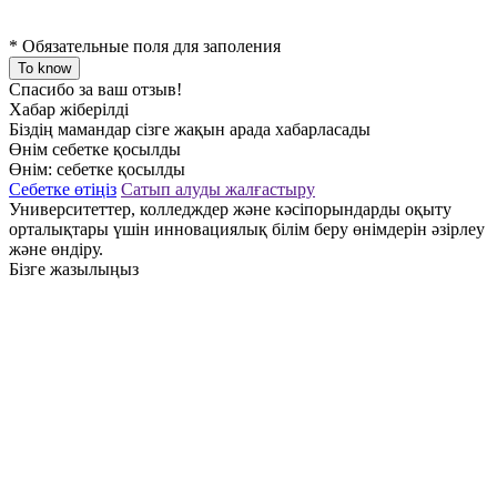
*
Обязательные поля для заполения
To know
Спасибо за ваш отзыв!
Хабар жіберілді
Біздің мамандар сізге жақын арада хабарласады
Өнім себетке қосылды
Өнім:
себетке қосылды
Себетке өтіңіз
Сатып алуды жалғастыру
Университеттер, колледждер және кәсіпорындарды оқыту
орталықтары үшін инновациялық білім беру өнімдерін әзірлеу
және өндіру.
Бізге жазылыңыз