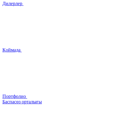
Дилерлер
Қоймада
Портфолио
Баспасөз орталығы