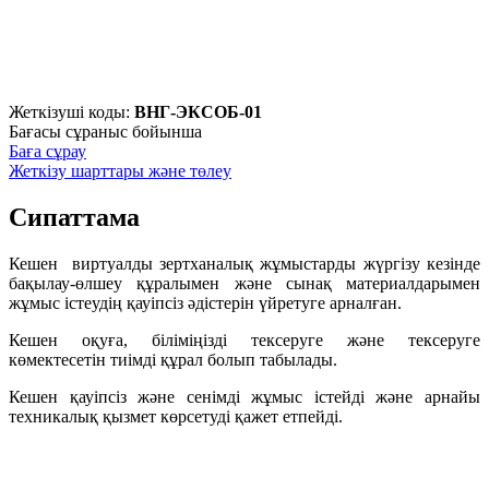
Жеткізуші коды:
ВНГ-ЭКСОБ-01
Бағасы сұраныс бойынша
Баға сұрау
Жеткізу шарттары және төлеу
Сипаттама
Кешен виртуалды зертханалық жұмыстарды жүргізу кезінде
бақылау-өлшеу құралымен және сынақ материалдарымен
жұмыс істеудің қауіпсіз әдістерін үйретуге арналған.
Кешен оқуға, біліміңізді тексеруге және тексеруге
көмектесетін тиімді құрал болып табылады.
Кешен қауіпсіз және сенімді жұмыс істейді және арнайы
техникалық қызмет көрсетуді қажет етпейді.