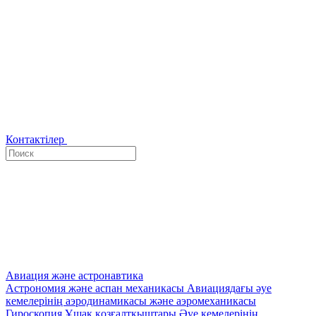
Контактілер
Авиация және астронавтика
Астрономия және аспан механикасы
Авиациядағы әуе
кемелерінің аэродинамикасы және аэромеханикасы
Гироскопия
Ұшақ қозғалтқыштары
Әуе кемелерінің