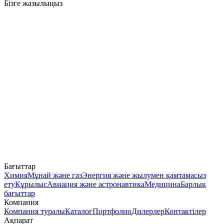
Бізге жазылыңыз
Бағыттар
Химия
Мұнай және газ
Энергия және жылумен қамтамасыз
ету
Құрылыс
Авиация және астронавтика
Медицина
Барлық
бағыттар
Компания
Компания туралы
Каталог
Портфолио
Дилерлер
Контактілер
Ақпарат