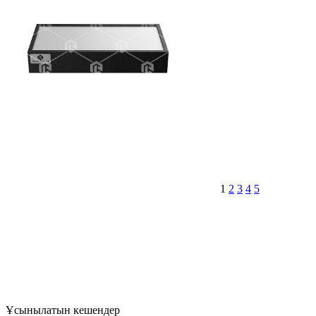
1
2
3
4
5
Ұсынылатын кешендер