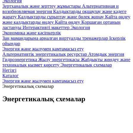
Экология
Зертханалық және зерттеу жұмыстары
Альтернативная и
возобновляемая энергия
Қалдықтарды оқшаулау және кәдеге
жарату
Қалдықтарды сұрыптау және бөлек жинау
Қайта өңдеу
және қалдықтарды өңдеу
Қайта өңдеу
Қоршаған ортаның
ластануы
Интерактивті макеттер Экология
Экономика және кәсіпкерлік
Заң мамандарына арналған виртуалды тренажерлар
Iскерлік
ойындар
Энергия және жылумен қамтамасыз ету
Альтернативтік энергетикалық ресурстар
Атомдық энергия
Гидроэнергетика
Жылу энергетикасы
Жабдықты жөндеу және
техникалық қызмет көрсету
Энергетикалық схемалар
Негізгі
Каталог
Энергия және жылумен қамтамасыз ету
Энергетикалық схемалар
Энергетикалық схемалар