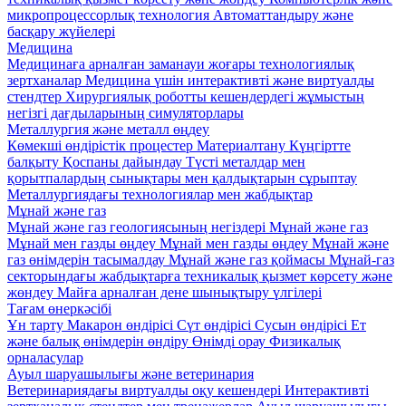
микропроцессорлық технология
Автоматтандыру және
басқару жүйелері
Медицина
Медицинаға арналған заманауи жоғары технологиялық
зертханалар
Медицина үшін интерактивті және виртуалды
стендтер
Хирургиялық роботты кешендердегі жұмыстың
негізгі дағдыларының симуляторлары
Металлургия және металл өңдеу
Көмекші өндірістік процестер
Материалтану
Күңгіртте
балқыту
Қоспаны дайындау
Түсті металдар мен
қорытпалардың сынықтары мен қалдықтарын сұрыптау
Металлургиядағы технологиялар мен жабдықтар
Мұнай және газ
Мұнай және газ геологиясының негіздері
Мұнай және газ
Мұнай мен газды өңдеу
Мұнай мен газды өңдеу
Мұнай және
газ өнімдерін тасымалдау
Мұнай және газ қоймасы
Мұнай-газ
секторындағы жабдықтарға техникалық қызмет көрсету және
жөндеу
Майға арналған дене шынықтыру үлгілері
Тағам өнеркәсібі
Ұн тарту
Макарон өндірісі
Сүт өндірісі
Сусын өндірісі
Ет
және балық өнімдерін өндіру
Өнімді орау
Физикалық
орналасулар
Ауыл шаруашылығы және ветеринария
Ветеринариядағы виртуалды оқу кешендері
Интерактивті