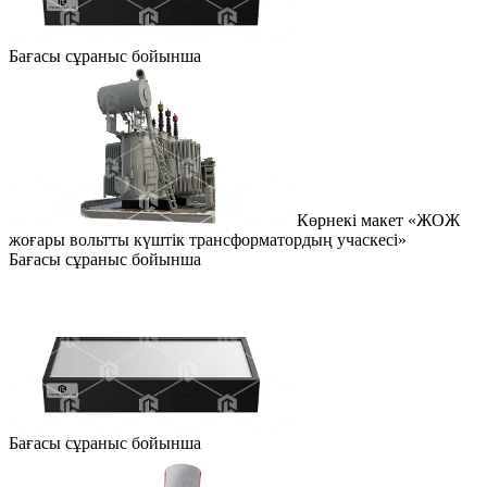
Бағасы сұраныс бойынша
Көрнекі макет «ЖОЖ
жоғары вольтты күштік трансформатордың учаскесі»
Бағасы сұраныс бойынша
Бағасы сұраныс бойынша