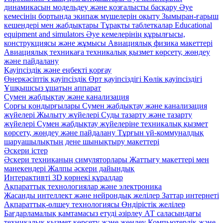
динамикасын модельдеу және қозғалысты басқару
Әуе
кемесінің бортында экипаж мүшелерін оқыту
Зымыран-ғарыш
кешендері мен жабдықтары
Тұрақты таблеткалар
Educational
equipment and simulators
Әуе кемелерінің құрылғысы,
конструкциясы және жұмысы
Авиациялық физика макеттері
Авиациялық техникаға техникалық қызмет көрсету, жөндеу
және пайдалану
Қауіпсіздік және еңбекті қорғау
Өнеркәсіптік қауіпсіздік
Өрт қауіпсіздігі
Көлік қауіпсіздігі
Ұшқышсыз ұшатын аппарат
Сумен жабдықтау және канализация
Сорғы қондырғылары
Сумен жабдықтау және канализация
жүйелері
Жылыту жүйелері
Суды тазарту және тазарту
жүйелері
Сумен жабдықтау жүйелеріне техникалық қызмет
көрсету, жөндеу және пайдалану
Тұрғын үй-коммуналдық
шаруашылықтың дене шынықтыру макеттері
Әскери істер
Әскери техниканың симуляторлары
Жаттығу макеттері мен
манекендері
Жалпы әскери дайындық
Интерактивті 3D көрнекі құралдар
Ақпараттық технологиялар және электроника
Жасанды интеллект және нейрондық желілер
Заттар интернеті
Ақпараттық-өлшеу технологиясы
Өндірістік желілер
Бағдарламалық қамтамасыз етуді әзірлеу
АТ саласындағы
техникалық қызмет көрсету және жөндеу
Компьютерлік және