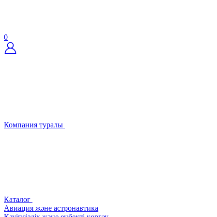
0
Компания туралы
Каталог
Авиация және астронавтика
Қауіпсіздік және еңбекті қорғау