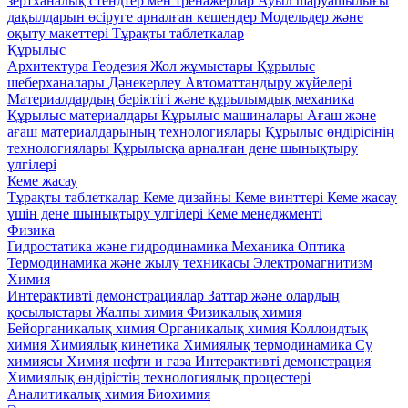
зертханалық стендтер мен тренажерлар
Ауыл шаруашылығы
дақылдарын өсіруге арналған кешендер
Модельдер және
оқыту макеттері
Тұрақты таблеткалар
Құрылыс
Архитектура
Геодезия
Жол жұмыстары
Құрылыс
шеберханалары
Дәнекерлеу
Автоматтандыру жүйелері
Материалдардың беріктігі және құрылымдық механика
Құрылыс материалдары
Кұрылыс машиналары
Ағаш және
ағаш материалдарының технологиялары
Құрылыс өндірісінің
технологиялары
Құрылысқа арналған дене шынықтыру
үлгілері
Кеме жасау
Тұрақты таблеткалар
Кеме дизайны
Кеме винттері
Кеме жасау
үшін дене шынықтыру үлгілері
Кеме менеджменті
Физика
Гидростатика және гидродинамика
Механика
Оптика
Термодинамика және жылу техникасы
Электромагнитизм
Химия
Интерактивті демонстрациялар
Заттар және олардың
қосылыстары
Жалпы химия
Физикалық химия
Бейорганикалық химия
Органикалық химия
Коллоидтық
химия
Химиялық кинетика
Химиялық термодинамика
Су
химиясы
Химия нефти и газа
Интерактивті демонстрация
Химиялық өндірістің технологиялық процестері
Аналитикалық химия
Биохимия