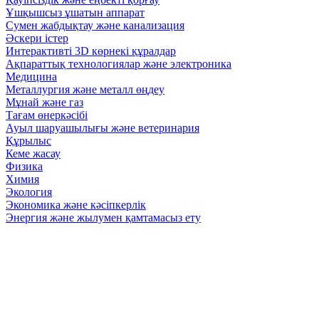
Ұшқышсыз ұшатын аппарат
Сумен жабдықтау және канализация
Әскери істер
Интерактивті 3D көрнекі құралдар
Ақпараттық технологиялар және электроника
Медицина
Металлургия және металл өңдеу
Мұнай және газ
Тағам өнеркәсібі
Ауыл шаруашылығы және ветеринария
Құрылыс
Кеме жасау
Физика
Химия
Экология
Экономика және кәсіпкерлік
Энергия және жылумен қамтамасыз ету