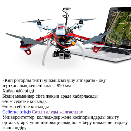
«Көп роторлы типті ұшқышсыз ұшу аппараты» оқу-
зертханалық кешені класы 850 мм
Хабар жіберілді
Біздің мамандар сізге жақын арада хабарласады
Өнім себетке қосылды
Өнім:
себетке қосылды
Себетке өтіңіз
Сатып алуды жалғастыру
Университеттер, колледждер және кәсіпорындарды оқыту
орталықтары үшін инновациялық білім беру өнімдерін әзірлеу
және өндіру.