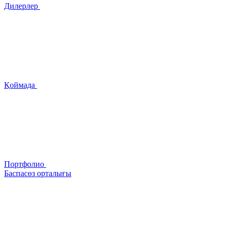
Дилерлер
Қоймада
Портфолио
Баспасөз орталығы