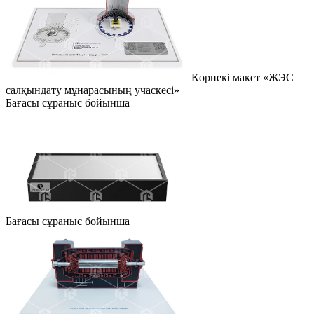
Көрнекі макет «ЖЭС
салқындату мұнарасының учаскесі»
Бағасы сұраныс бойынша
Бағасы сұраныс бойынша