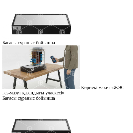
Бағасы сұраныс бойынша
Көрнекі макет «ЖЭС
газ-мазут қазандығы учаскесі»
Бағасы сұраныс бойынша