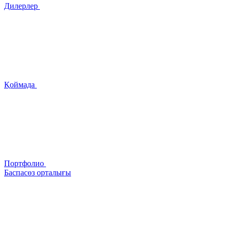
Дилерлер
Қоймада
Портфолио
Баспасөз орталығы