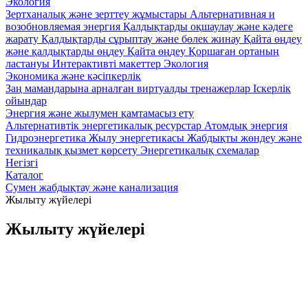
Экология
Зертханалық және зерттеу жұмыстары
Альтернативная и
возобновляемая энергия
Қалдықтарды оқшаулау және кәдеге
жарату
Қалдықтарды сұрыптау және бөлек жинау
Қайта өңдеу
және қалдықтарды өңдеу
Қайта өңдеу
Қоршаған ортаның
ластануы
Интерактивті макеттер Экология
Экономика және кәсіпкерлік
Заң мамандарына арналған виртуалды тренажерлар
Iскерлік
ойындар
Энергия және жылумен қамтамасыз ету
Альтернативтік энергетикалық ресурстар
Атомдық энергия
Гидроэнергетика
Жылу энергетикасы
Жабдықты жөндеу және
техникалық қызмет көрсету
Энергетикалық схемалар
Негізгі
Каталог
Сумен жабдықтау және канализация
Жылыту жүйелері
Жылыту жүйелері