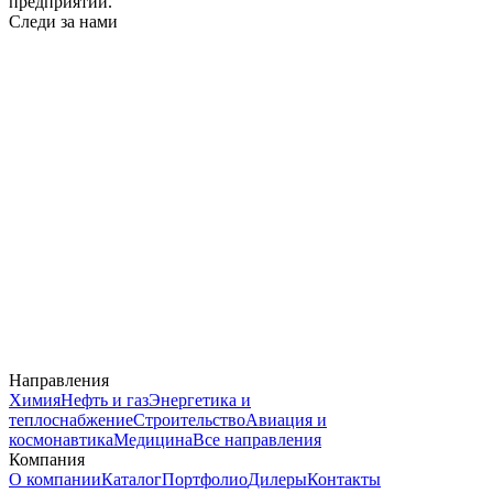
предприятий.
Следи за нами
Направления
Химия
Нефть и газ
Энергетика и
теплоснабжение
Строительство
Авиация и
космонавтика
Медицина
Все направления
Компания
О компании
Каталог
Портфолио
Дилеры
Контакты