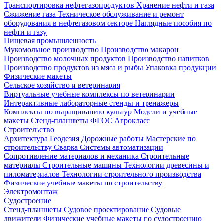
Транспортировка нефтегазопродуктов
Хранение нефти и газа
Сжижение газа
Техническое обслуживание и ремонт
оборудования в нефтегазовом секторе
Наглядные пособия по
нефти и газу
Пищевая промышленность
Мукомольное производство
Производство макарон
Производство молочных продуктов
Производство напитков
Производство продуктов из мяса и рыбы
Упаковка продукции
Физические макеты
Сельское хозяйство и ветеринария
Виртуальные учебные комплексы по ветеринарии
Интерактивные лабораторные стенды и тренажеры
Комплексы по выращиванию культур
Модели и учебные
макеты
Стенд-планшеты
ФГОС Агрокласс
Строительство
Архитектура
Геодезия
Дорожные работы
Мастерские по
строительству
Сварка
Системы автоматизации
Сопротивление материалов и механика
Строительные
материалы
Строительные машины
Технологии древесины и
пиломатериалов
Технологии строительного производства
Физические учебные макеты по строительству
Электромонтаж
Судостроение
Стенд-планшеты
Судовое проектирование
Судовые
движители
Физические учебные макеты по судостроению