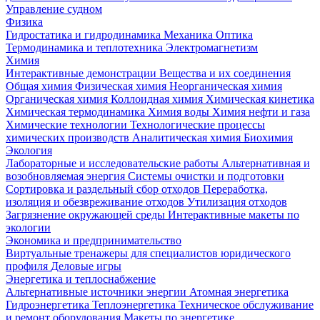
Управление судном
Физика
Гидростатика и гидродинамика
Механика
Оптика
Термодинамика и теплотехника
Электромагнетизм
Химия
Интерактивные демонстрации
Вещества и их соединения
Общая химия
Физическая химия
Неорганическая химия
Органическая химия
Коллоидная химия
Химическая кинетика
Химическая термодинамика
Химия воды
Химия нефти и газа
Химические технологии
Технологические процессы
химических производств
Аналитическая химия
Биохимия
Экология
Лабораторные и исследовательские работы
Альтернативная и
возобновляемая энергия
Системы очистки и подготовки
Сортировка и раздельный сбор отходов
Переработка,
изоляция и обезвреживание отходов
Утилизация отходов
Загрязнение окружающей среды
Интерактивные макеты по
экологии
Экономика и предпринимательство
Виртуальные тренажеры для специалистов юридического
профиля
Деловые игры
Энергетика и теплоснабжение
Альтернативные источники энергии
Атомная энергетика
Гидроэнергетика
Теплоэнергетика
Техническое обслуживание
и ремонт оборудования
Макеты по энергетике