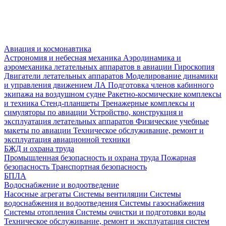
Авиация и космонавтика
Астрономия и небесная механика
Аэродинамика и
аэромеханика летательных аппаратов в авиации
Гироскопия
Двигатели летательных аппаратов
Моделирование динамики
и управления движением ЛА
Подготовка членов кабинного
экипажа на воздушном судне
Ракетно-космические комплексы
и техника
Стенд-планшеты
Тренажерные комплексы и
симуляторы по авиации
Устройство, конструкция и
эксплуатация летательных аппаратов
Физические учебные
макеты по авиации
Техническое обслуживание, ремонт и
эксплуатация авиационной техники
БЖД и охрана труда
Промышленная безопасность и охрана труда
Пожарная
безопасность
Транспортная безопасность
БПЛА
Водоснабжение и водоотведение
Насосные агрегаты
Системы вентиляции
Системы
водоснабжения и водоотведения
Системы газоснабжения
Системы отопления
Системы очистки и подготовки воды
Техническое обслуживание, ремонт и эксплуатация систем