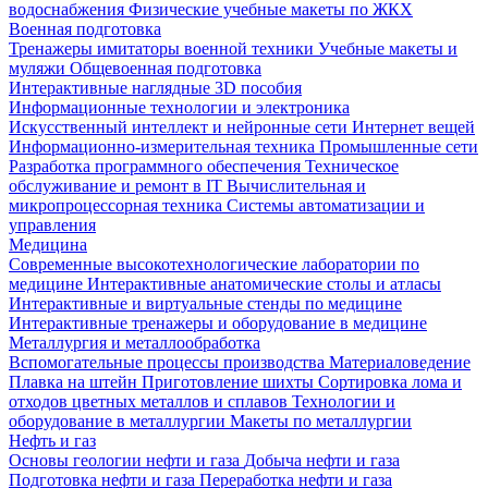
водоснабжения
Физические учебные макеты по ЖКХ
Военная подготовка
Тренажеры имитаторы военной техники
Учебные макеты и
муляжи
Общевоенная подготовка
Интерактивные наглядные 3D пособия
Информационные технологии и электроника
Искусственный интеллект и нейронные сети
Интернет вещей
Информационно-измерительная техника
Промышленные сети
Разработка программного обеспечения
Техническое
обслуживание и ремонт в IT
Вычислительная и
микропроцессорная техника
Системы автоматизации и
управления
Медицина
Современные высокотехнологические лаборатории по
медицине
Интерактивные анатомические столы и атласы
Интерактивные и виртуальные стенды по медицине
Интерактивные тренажеры и оборудование в медицине
Металлургия и металлообработка
Вспомогательные процессы производства
Материаловедение
Плавка на штейн
Приготовление шихты
Сортировка лома и
отходов цветных металлов и сплавов
Технологии и
оборудование в металлургии
Макеты по металлургии
Нефть и газ
Основы геологии нефти и газа
Добыча нефти и газа
Подготовка нефти и газа
Переработка нефти и газа