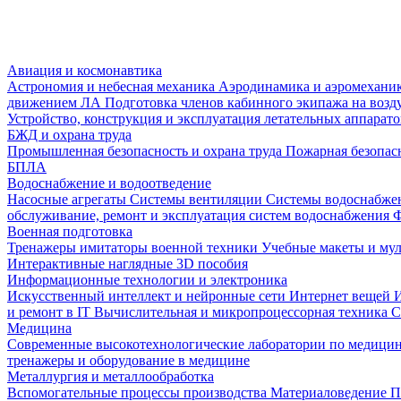
Авиация и космонавтика
Астрономия и небесная механика
Аэродинамика и аэромеханик
движением ЛА
Подготовка членов кабинного экипажа на воз
Устройство, конструкция и эксплуатация летательных аппарат
БЖД и охрана труда
Промышленная безопасность и охрана труда
Пожарная безопас
БПЛА
Водоснабжение и водоотведение
Насосные агрегаты
Системы вентиляции
Системы водоснабже
обслуживание, ремонт и эксплуатация систем водоснабжения
Ф
Военная подготовка
Тренажеры имитаторы военной техники
Учебные макеты и му
Интерактивные наглядные 3D пособия
Информационные технологии и электроника
Искусственный интеллект и нейронные сети
Интернет вещей
и ремонт в IT
Вычислительная и микропроцессорная техника
С
Медицина
Современные высокотехнологические лаборатории по медици
тренажеры и оборудование в медицине
Металлургия и металлообработка
Вспомогательные процессы производства
Материаловедение
П