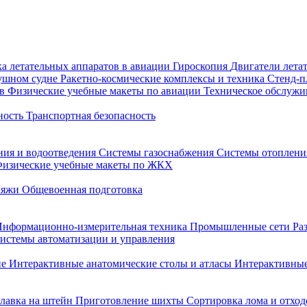
а летательных аппаратов в авиации
Гироскопия
Двигатели лета
душном судне
Ракетно-космические комплексы и техника
Стенд-
ов
Физические учебные макеты по авиации
Техническое обслужи
ность
Транспортная безопасность
ния и водоотведения
Системы газоснабжения
Системы отоплен
изические учебные макеты по ЖКХ
ляжи
Общевоенная подготовка
Информационно-измерительная техника
Промышленные сети
Ра
истемы автоматизации и управления
не
Интерактивные анатомические столы и атласы
Интерактивные
лавка на штейн
Приготовление шихты
Сортировка лома и отход