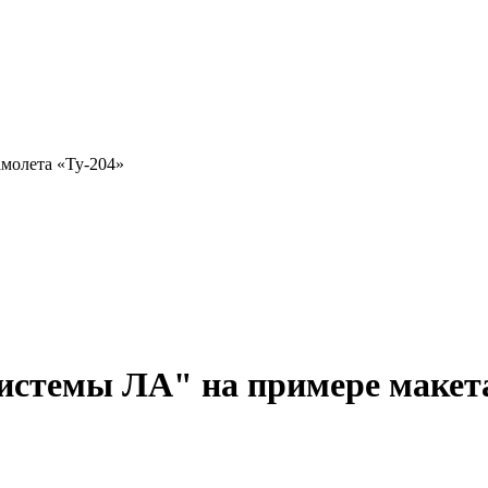
молета «Ту-204»
стемы ЛА" на примере макета