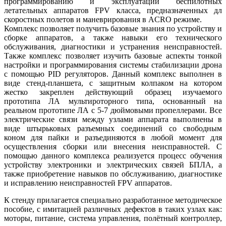
программированию и эксплуатации беспилотных
летательных аппаратов FPV класса, предназначенных дл
скоростных полетов и маневрирования в ACRO режиме.
Комплекс позволяет получить базовые знания по устройству и
сборке аппаратов, а также навыки его технического
обслуживания, диагностики и устранения неисправностей.
Также комплекс позволяет изучить базовые аспекты тонкой
настройки и программирования системы стабилизации дрона
с помощью PID регуляторов. Данный комплекс выполнен в
виде стенд-планшета, с защитным колпаком на котором
жестко закреплен действующий образец изучаемого
прототипа ЛА мультироторного типа, основанный на
реальном прототипе ЛА с 5-7 дюймовыми пропеллерами. Все
электрические связи между узлами аппарата выполнены в
виде штырьковых разъемных соединений со свободным
коном для пайки и разъединяются в любой момент для
осуществления сборки или внесения неисправностей. С
помощью данного комплекса реализуется процесс обучения
устройству электроники и электрических связей БПЛА, а
также приобретение навыков по обслуживанию, диагностике
и исправлению неисправностей FPV аппаратов.
К стенду прилагается специально разработанное методическое
пособие, с имитацией различных дефектов в таких узлах как:
моторы, питание, система управления, полётный контроллер,