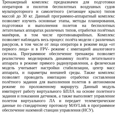
Тренажерный комплекс предназначен для подготовки
операторов и пилотов беспилотных воздушных судов
мультироторного и самолетного (летающее крыло) типов
массой до 30 кг. Данный программно-аппаратный комплекс
позволяет изучить основные этапы, методы планирования,
подготовки и выполнения полетов на беспилотных
летательных аппаратах различных типов, отработки полётных
манёвров, в том числе противоаварийных. Комплекс
позволяет наблюдать весь процесс полёта модели с различных
ракурсов, в том числе от лица оператора в режиме вида «от
первого лица» и в FPV- режиме с имитацией аналогового
сигнала. Программное обеспечение тренажера позволяет
реалистично моделировать динамику полёта летательного
аппарата в режиме прямого радиоуправления, а физическая
модель учитывает настройки стабилизации, центр масс
аппарата, и параметры внешней среды. Также комплекс
позволяет проводить имитацию отработки составления
полётного задания для выполнения полетов в автономном
режиме по проложенному маршруту. Данный модуль
имитирует работу виртуального БПЛА на основе полетного
задания и показания датчиков, а также выполняет управление
полетом виртуального ЛА и передает телеметрические
данные по стандартному протоколу MAVLink в программное
обеспечение наземной станции управления (НСУ).