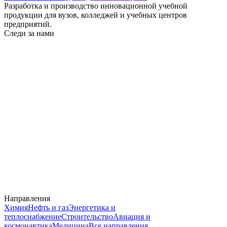
Разработка и производство инновационной учебной
продукции для вузов, колледжей и учебных центров
предприятий.
Следи за нами
Направления
Химия
Нефть и газ
Энергетика и
теплоснабжение
Строительство
Авиация и
космонавтика
Медицина
Все направления