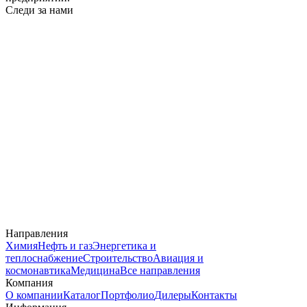
Следи за нами
Направления
Химия
Нефть и газ
Энергетика и
теплоснабжение
Строительство
Авиация и
космонавтика
Медицина
Все направления
Компания
О компании
Каталог
Портфолио
Дилеры
Контакты