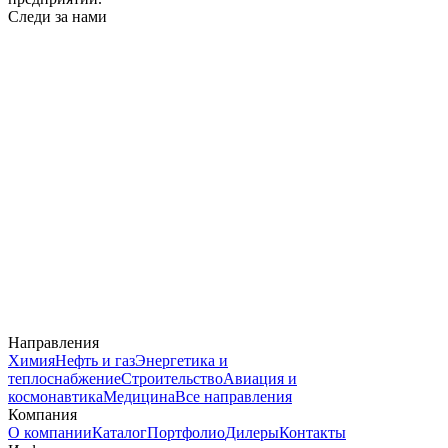
Следи за нами
Направления
Химия
Нефть и газ
Энергетика и
теплоснабжение
Строительство
Авиация и
космонавтика
Медицина
Все направления
Компания
О компании
Каталог
Портфолио
Дилеры
Контакты