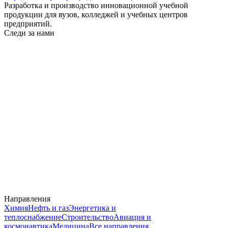
Разработка и производство инновационной учебной
продукции для вузов, колледжей и учебных центров
предприятий.
Следи за нами
Направления
Химия
Нефть и газ
Энергетика и
теплоснабжение
Строительство
Авиация и
космонавтика
Медицина
Все направления