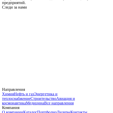
предприятий.
Следи за нами
Направления
Химия
Нефть и газ
Энергетика и
теплоснабжение
Строительство
Авиация и
космонавтика
Медицина
Все направления
Компания
О компании
Каталог
Портфолио
Дилеры
Контакты