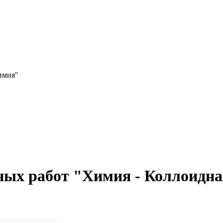
имия"
ных работ "Химия - Коллоидн