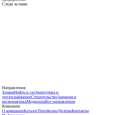
Следи за нами
Направления
Химия
Нефть и газ
Энергетика и
теплоснабжение
Строительство
Авиация и
космонавтика
Медицина
Все направления
Компания
О компании
Каталог
Портфолио
Дилеры
Контакты