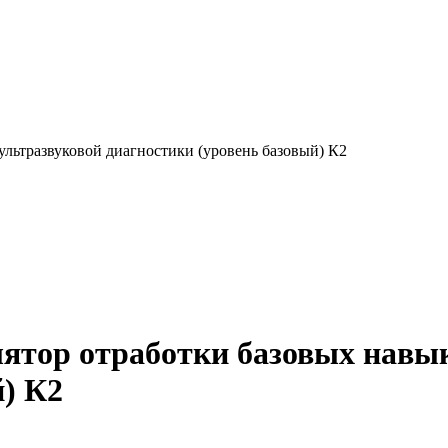
льтразвуковой диагностики (уровень базовый) К2
ятор отработки базовых навык
й) К2