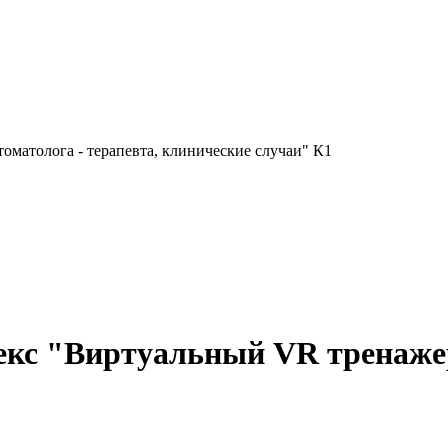
матолога - терапевта, клинические случаи" К1
с "Виртуальный VR тренажер 