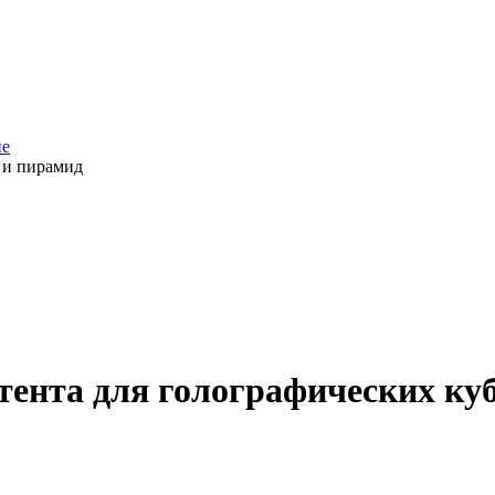
не
 и пирамид
тента для голографических ку