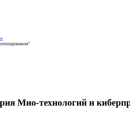
не
тотипирования"
рия Мио-технологий и киберп