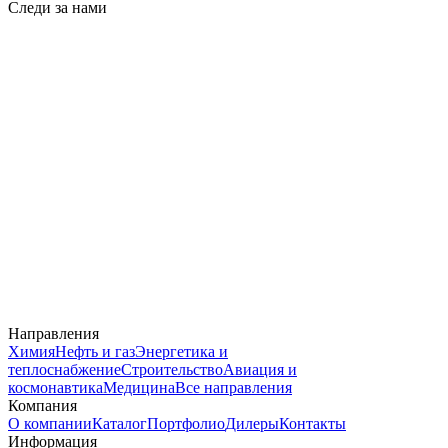
Следи за нами
Направления
Химия
Нефть и газ
Энергетика и
теплоснабжение
Строительство
Авиация и
космонавтика
Медицина
Все направления
Компания
О компании
Каталог
Портфолио
Дилеры
Контакты
Информация