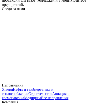
продукции для вузов, колледжей и учебных центров
предприятий.
Следи за нами
Направления
Химия
Нефть и газ
Энергетика и
теплоснабжение
Строительство
Авиация и
космонавтика
Медицина
Все направления
Компания