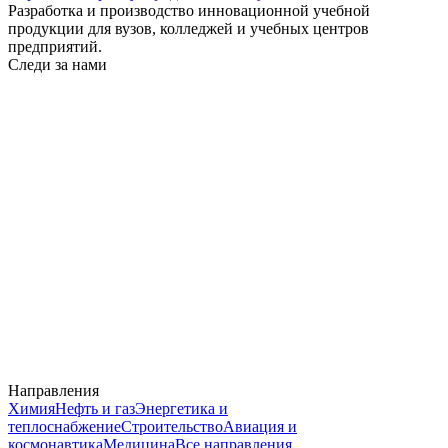
Разработка и производство инновационной учебной
продукции для вузов, колледжей и учебных центров
предприятий.
Следи за нами
Направления
Химия
Нефть и газ
Энергетика и
теплоснабжение
Строительство
Авиация и
космонавтика
Медицина
Все направления