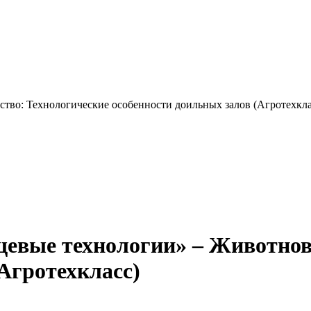
во: Технологические особенности доильных залов (Агротехкла
вые технологии» – Животново
Агротехкласс)