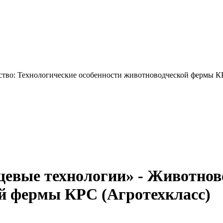
во: Технологические особенности животноводческой фермы КР
вые технологии» - Животново
й фермы КРС (Агротехкласс)