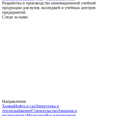
Разработка и производство инновационной учебной
продукции для вузов, колледжей и учебных центров
предприятий.
Следи за нами
Направления
Химия
Нефть и газ
Энергетика и
теплоснабжение
Строительство
Авиация и
космонавтика
Медицина
Все направления