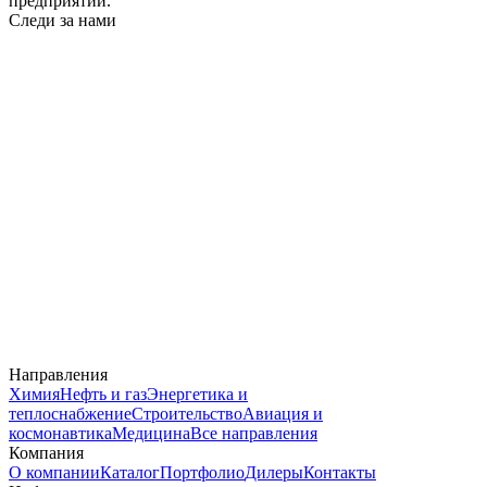
предприятий.
Следи за нами
Направления
Химия
Нефть и газ
Энергетика и
теплоснабжение
Строительство
Авиация и
космонавтика
Медицина
Все направления
Компания
О компании
Каталог
Портфолио
Дилеры
Контакты