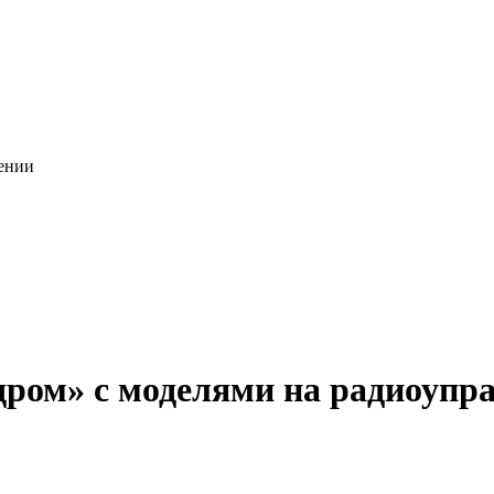
ении
ом» с моделями на радиоупр