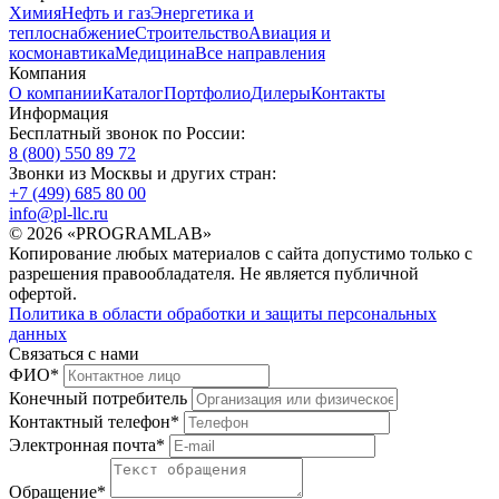
Химия
Нефть и газ
Энергетика и
теплоснабжение
Строительство
Авиация и
космонавтика
Медицина
Все направления
Компания
О компании
Каталог
Портфолио
Дилеры
Контакты
Информация
Бесплатный звонок по России:
8 (800) 550 89 72
Звонки из Москвы и других стран:
+7 (499) 685 80 00
info@pl-llc.ru
© 2026 «PROGRAMLAB»
Копирование любых материалов с сайта допустимо только с
разрешения правообладателя. Не является публичной
офертой.
Политика в области обработки и защиты персональных
данных
Связаться с нами
ФИО
*
Конечный потребитель
Контактный телефон
*
Электронная почта
*
Обращение
*