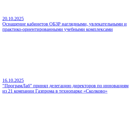
20.10.2025
Оснащение кабинетов ОБЗР наглядными, увлекательными и
практико‑ориентированными учебными комплексами
16.10.2025
"ПрограмЛаб" принял делегацию директоров по инновациям
из 21 компании Газпрома в технопарке «Сколково»