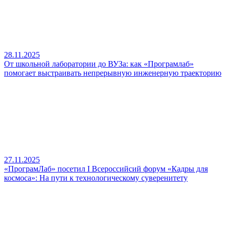
28.11.2025
От школьной лаборатории до ВУЗа: как «Програмлаб»
помогает выстраивать непрерывную инженерную траекторию
27.11.2025
«ПрограмЛаб» посетил I Всероссийсий форум «Кадры для
космоса»: На пути к технологическому суверенитету