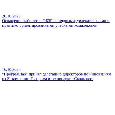
20.10.2025
Оснащение кабинетов ОБЗР наглядными, увлекательными и
практико‑ориентированными учебными комплексами
16.10.2025
"ПрограмЛаб" принял делегацию директоров по инновациям
из 21 компании Газпрома в технопарке «Сколково»