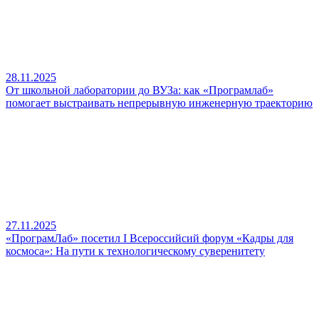
28.11.2025
От школьной лаборатории до ВУЗа: как «Програмлаб»
помогает выстраивать непрерывную инженерную траекторию
27.11.2025
«ПрограмЛаб» посетил I Всероссийсий форум «Кадры для
космоса»: На пути к технологическому суверенитету