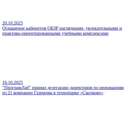
20.10.2025
Оснащение кабинетов ОБЗР наглядными, увлекательными и
практико‑ориентированными учебными комплексами
16.10.2025
"ПрограмЛаб" принял делегацию директоров по инновациям
из 21 компании Газпрома в технопарке «Сколково»