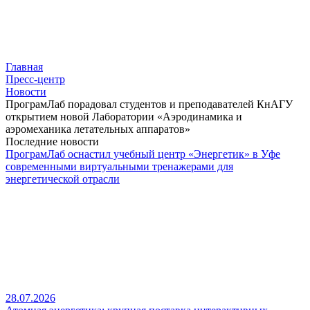
Главная
Пресс-центр
Новости
ПрограмЛаб порадовал студентов и преподавателей КнАГУ
открытием новой Лаборатории «Аэродинамика и
аэромеханика летательных аппаратов»
Последние новости
ПрограмЛаб оснастил учебный центр «Энергетик» в Уфе
современными виртуальными тренажерами для
энергетической отрасли
28.07.2026