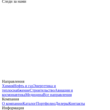
Следи за нами
Направления
Химия
Нефть и газ
Энергетика и
теплоснабжение
Строительство
Авиация и
космонавтика
Медицина
Все направления
Компания
О компании
Каталог
Портфолио
Дилеры
Контакты
Информация