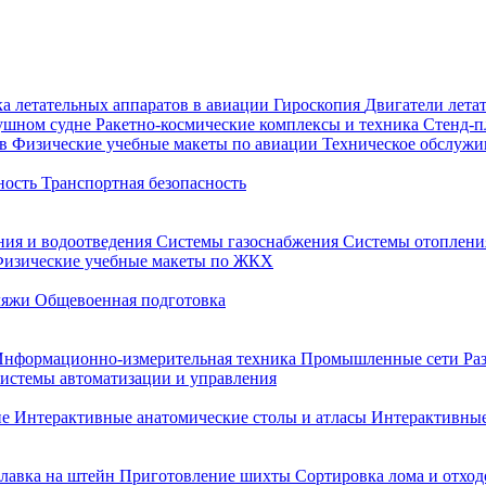
а летательных аппаратов в авиации
Гироскопия
Двигатели лета
душном судне
Ракетно-космические комплексы и техника
Стенд-
ов
Физические учебные макеты по авиации
Техническое обслужи
ность
Транспортная безопасность
ния и водоотведения
Системы газоснабжения
Системы отоплен
изические учебные макеты по ЖКХ
ляжи
Общевоенная подготовка
Информационно-измерительная техника
Промышленные сети
Ра
истемы автоматизации и управления
не
Интерактивные анатомические столы и атласы
Интерактивные
лавка на штейн
Приготовление шихты
Сортировка лома и отход