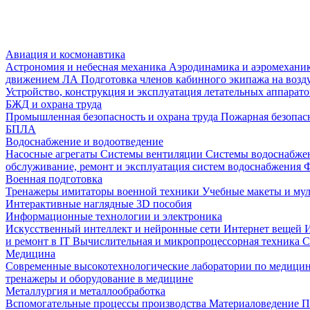
Авиация и космонавтика
Астрономия и небесная механика
Аэродинамика и аэромеханик
движением ЛА
Подготовка членов кабинного экипажа на воз
Устройство, конструкция и эксплуатация летательных аппарат
БЖД и охрана труда
Промышленная безопасность и охрана труда
Пожарная безопас
БПЛА
Водоснабжение и водоотведение
Насосные агрегаты
Системы вентиляции
Системы водоснабже
обслуживание, ремонт и эксплуатация систем водоснабжения
Ф
Военная подготовка
Тренажеры имитаторы военной техники
Учебные макеты и му
Интерактивные наглядные 3D пособия
Информационные технологии и электроника
Искусственный интеллект и нейронные сети
Интернет вещей
и ремонт в IT
Вычислительная и микропроцессорная техника
С
Медицина
Современные высокотехнологические лаборатории по медици
тренажеры и оборудование в медицине
Металлургия и металлообработка
Вспомогательные процессы производства
Материаловедение
П