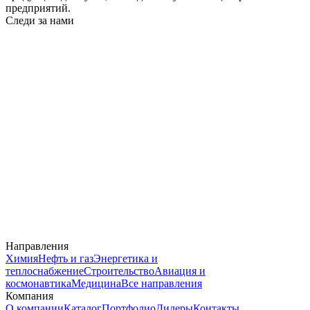
предприятий.
Следи за нами
Направления
Химия
Нефть и газ
Энергетика и
теплоснабжение
Строительство
Авиация и
космонавтика
Медицина
Все направления
Компания
О компании
Каталог
Портфолио
Дилеры
Контакты