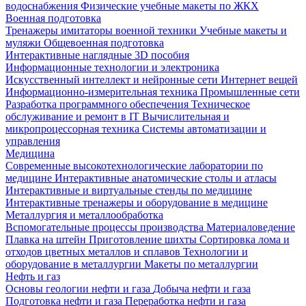
водоснабжения
Физические учебные макеты по ЖКХ
Военная подготовка
Тренажеры имитаторы военной техники
Учебные макеты и
муляжи
Общевоенная подготовка
Интерактивные наглядные 3D пособия
Информационные технологии и электроника
Искусственный интеллект и нейронные сети
Интернет вещей
Информационно-измерительная техника
Промышленные сети
Разработка программного обеспечения
Техническое
обслуживание и ремонт в IT
Вычислительная и
микропроцессорная техника
Системы автоматизации и
управления
Медицина
Современные высокотехнологические лаборатории по
медицине
Интерактивные анатомические столы и атласы
Интерактивные и виртуальные стенды по медицине
Интерактивные тренажеры и оборудование в медицине
Металлургия и металлообработка
Вспомогательные процессы производства
Материаловедение
Плавка на штейн
Приготовление шихты
Сортировка лома и
отходов цветных металлов и сплавов
Технологии и
оборудование в металлургии
Макеты по металлургии
Нефть и газ
Основы геологии нефти и газа
Добыча нефти и газа
Подготовка нефти и газа
Переработка нефти и газа