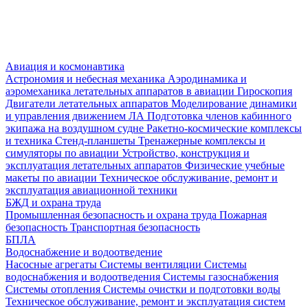
Авиация и космонавтика
Астрономия и небесная механика
Аэродинамика и
аэромеханика летательных аппаратов в авиации
Гироскопия
Двигатели летательных аппаратов
Моделирование динамики
и управления движением ЛА
Подготовка членов кабинного
экипажа на воздушном судне
Ракетно-космические комплексы
и техника
Стенд-планшеты
Тренажерные комплексы и
симуляторы по авиации
Устройство, конструкция и
эксплуатация летательных аппаратов
Физические учебные
макеты по авиации
Техническое обслуживание, ремонт и
эксплуатация авиационной техники
БЖД и охрана труда
Промышленная безопасность и охрана труда
Пожарная
безопасность
Транспортная безопасность
БПЛА
Водоснабжение и водоотведение
Насосные агрегаты
Системы вентиляции
Системы
водоснабжения и водоотведения
Системы газоснабжения
Системы отопления
Системы очистки и подготовки воды
Техническое обслуживание, ремонт и эксплуатация систем