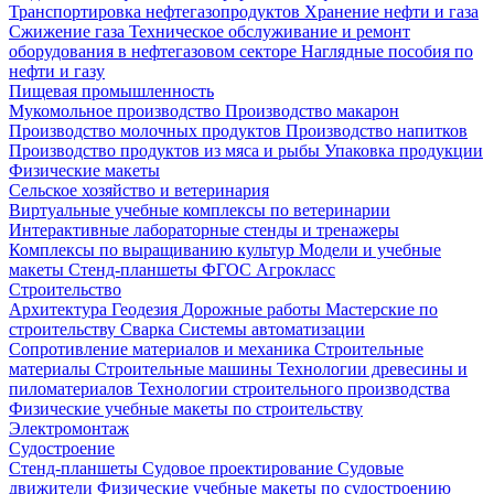
Транспортировка нефтегазопродуктов
Хранение нефти и газа
Сжижение газа
Техническое обслуживание и ремонт
оборудования в нефтегазовом секторе
Наглядные пособия по
нефти и газу
Пищевая промышленность
Мукомольное производство
Производство макарон
Производство молочных продуктов
Производство напитков
Производство продуктов из мяса и рыбы
Упаковка продукции
Физические макеты
Сельское хозяйство и ветеринария
Виртуальные учебные комплексы по ветеринарии
Интерактивные лабораторные стенды и тренажеры
Комплексы по выращиванию культур
Модели и учебные
макеты
Стенд-планшеты
ФГОС Агрокласс
Строительство
Архитектура
Геодезия
Дорожные работы
Мастерские по
строительству
Сварка
Системы автоматизации
Сопротивление материалов и механика
Строительные
материалы
Строительные машины
Технологии древесины и
пиломатериалов
Технологии строительного производства
Физические учебные макеты по строительству
Электромонтаж
Судостроение
Стенд-планшеты
Судовое проектирование
Судовые
движители
Физические учебные макеты по судостроению