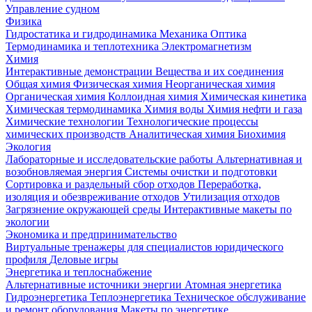
Управление судном
Физика
Гидростатика и гидродинамика
Механика
Оптика
Термодинамика и теплотехника
Электромагнетизм
Химия
Интерактивные демонстрации
Вещества и их соединения
Общая химия
Физическая химия
Неорганическая химия
Органическая химия
Коллоидная химия
Химическая кинетика
Химическая термодинамика
Химия воды
Химия нефти и газа
Химические технологии
Технологические процессы
химических производств
Аналитическая химия
Биохимия
Экология
Лабораторные и исследовательские работы
Альтернативная и
возобновляемая энергия
Системы очистки и подготовки
Сортировка и раздельный сбор отходов
Переработка,
изоляция и обезвреживание отходов
Утилизация отходов
Загрязнение окружающей среды
Интерактивные макеты по
экологии
Экономика и предпринимательство
Виртуальные тренажеры для специалистов юридического
профиля
Деловые игры
Энергетика и теплоснабжение
Альтернативные источники энергии
Атомная энергетика
Гидроэнергетика
Теплоэнергетика
Техническое обслуживание
и ремонт оборудования
Макеты по энергетике