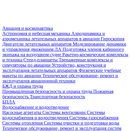
Авиация и космонавтика
Астрономия и небесная механика
Аэродинамика и
аэромеханика летательных аппаратов в авиации
Гироскопия
Двигатели летательных аппаратов
Моделирование динамики
и управления движением ЛА
Подготовка членов кабинного
экипажа на воздушном судне
Ракетно-космические комплексы
и техника
Стенд-планшеты
Тренажерные комплексы и
симуляторы по авиации
Устройство, конструкция и
эксплуатация летательных аппаратов
Физические учебные
макеты по авиации
Техническое обслуживание, ремонт и
эксплуатация авиационной техники
БЖД и охрана труда
Промышленная безопасность и охрана труда
Пожарная
безопасность
Транспортная безопасность
БПЛА
Водоснабжение и водоотведение
Насосные агрегаты
Системы вентиляции
Системы
водоснабжения и водоотведения
Системы газоснабжения
Системы отопления
Системы очистки и подготовки воды
Техническое обслуживание, ремонт и эксплуатация систем