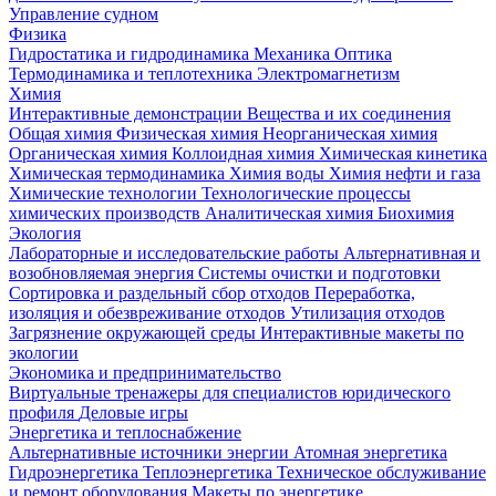
Управление судном
Физика
Гидростатика и гидродинамика
Механика
Оптика
Термодинамика и теплотехника
Электромагнетизм
Химия
Интерактивные демонстрации
Вещества и их соединения
Общая химия
Физическая химия
Неорганическая химия
Органическая химия
Коллоидная химия
Химическая кинетика
Химическая термодинамика
Химия воды
Химия нефти и газа
Химические технологии
Технологические процессы
химических производств
Аналитическая химия
Биохимия
Экология
Лабораторные и исследовательские работы
Альтернативная и
возобновляемая энергия
Системы очистки и подготовки
Сортировка и раздельный сбор отходов
Переработка,
изоляция и обезвреживание отходов
Утилизация отходов
Загрязнение окружающей среды
Интерактивные макеты по
экологии
Экономика и предпринимательство
Виртуальные тренажеры для специалистов юридического
профиля
Деловые игры
Энергетика и теплоснабжение
Альтернативные источники энергии
Атомная энергетика
Гидроэнергетика
Теплоэнергетика
Техническое обслуживание
и ремонт оборудования
Макеты по энергетике