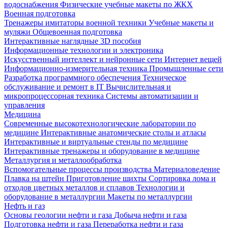
водоснабжения
Физические учебные макеты по ЖКХ
Военная подготовка
Тренажеры имитаторы военной техники
Учебные макеты и
муляжи
Общевоенная подготовка
Интерактивные наглядные 3D пособия
Информационные технологии и электроника
Искусственный интеллект и нейронные сети
Интернет вещей
Информационно-измерительная техника
Промышленные сети
Разработка программного обеспечения
Техническое
обслуживание и ремонт в IT
Вычислительная и
микропроцессорная техника
Системы автоматизации и
управления
Медицина
Современные высокотехнологические лаборатории по
медицине
Интерактивные анатомические столы и атласы
Интерактивные и виртуальные стенды по медицине
Интерактивные тренажеры и оборудование в медицине
Металлургия и металлообработка
Вспомогательные процессы производства
Материаловедение
Плавка на штейн
Приготовление шихты
Сортировка лома и
отходов цветных металлов и сплавов
Технологии и
оборудование в металлургии
Макеты по металлургии
Нефть и газ
Основы геологии нефти и газа
Добыча нефти и газа
Подготовка нефти и газа
Переработка нефти и газа