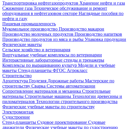
Транспортировка нефтегазопродуктов
Хранение нефти и газа
Сжижение газа
Техническое обслуживание и ремонт
оборудования в нефтегазовом секторе
Наглядные пособия по
нефти и газу
Пищевая промышленность
Мукомольное производство
Производство макарон
Производство молочных продуктов
Производство напитков
Производство продуктов из мяса и рыбы
Упаковка продукции
Физические макеты
Сельское хозяйство и ветеринария
Виртуальные учебные комплексы по ветеринарии
Интерактивные лабораторные стенды и тренажеры
Комплексы по выращиванию культур
Модели и учебные
макеты
Стенд-планшеты
ФГОС Агрокласс
Строительство
Архитектура
Геодезия
Дорожные работы
Мастерские по
строительству
Сварка
Системы автоматизации
Сопротивление материалов и механика
Строительные
материалы
Строительные машины
Технологии древесины и
пиломатериалов
Технологии строительного производства
Физические учебные макеты по строительству
Электромонтаж
Судостроение
Стенд-планшеты
Судовое проектирование
Судовые
движители
Физические учебные макеты по судостроению