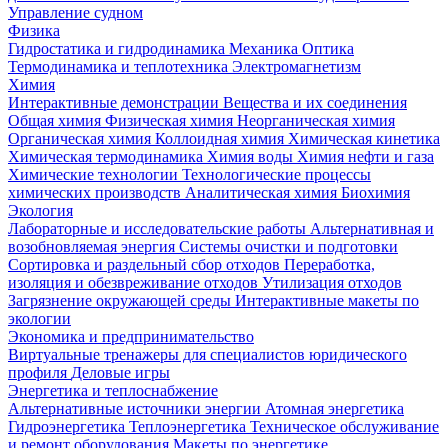
Управление судном
Физика
Гидростатика и гидродинамика
Механика
Оптика
Термодинамика и теплотехника
Электромагнетизм
Химия
Интерактивные демонстрации
Вещества и их соединения
Общая химия
Физическая химия
Неорганическая химия
Органическая химия
Коллоидная химия
Химическая кинетика
Химическая термодинамика
Химия воды
Химия нефти и газа
Химические технологии
Технологические процессы
химических производств
Аналитическая химия
Биохимия
Экология
Лабораторные и исследовательские работы
Альтернативная и
возобновляемая энергия
Системы очистки и подготовки
Сортировка и раздельный сбор отходов
Переработка,
изоляция и обезвреживание отходов
Утилизация отходов
Загрязнение окружающей среды
Интерактивные макеты по
экологии
Экономика и предпринимательство
Виртуальные тренажеры для специалистов юридического
профиля
Деловые игры
Энергетика и теплоснабжение
Альтернативные источники энергии
Атомная энергетика
Гидроэнергетика
Теплоэнергетика
Техническое обслуживание
и ремонт оборудования
Макеты по энергетике