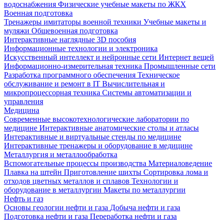
водоснабжения
Физические учебные макеты по ЖКХ
Военная подготовка
Тренажеры имитаторы военной техники
Учебные макеты и
муляжи
Общевоенная подготовка
Интерактивные наглядные 3D пособия
Информационные технологии и электроника
Искусственный интеллект и нейронные сети
Интернет вещей
Информационно-измерительная техника
Промышленные сети
Разработка программного обеспечения
Техническое
обслуживание и ремонт в IT
Вычислительная и
микропроцессорная техника
Системы автоматизации и
управления
Медицина
Современные высокотехнологические лаборатории по
медицине
Интерактивные анатомические столы и атласы
Интерактивные и виртуальные стенды по медицине
Интерактивные тренажеры и оборудование в медицине
Металлургия и металлообработка
Вспомогательные процессы производства
Материаловедение
Плавка на штейн
Приготовление шихты
Сортировка лома и
отходов цветных металлов и сплавов
Технологии и
оборудование в металлургии
Макеты по металлургии
Нефть и газ
Основы геологии нефти и газа
Добыча нефти и газа
Подготовка нефти и газа
Переработка нефти и газа