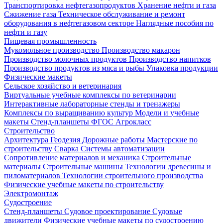
Транспортировка нефтегазопродуктов
Хранение нефти и газа
Сжижение газа
Техническое обслуживание и ремонт
оборудования в нефтегазовом секторе
Наглядные пособия по
нефти и газу
Пищевая промышленность
Мукомольное производство
Производство макарон
Производство молочных продуктов
Производство напитков
Производство продуктов из мяса и рыбы
Упаковка продукции
Физические макеты
Сельское хозяйство и ветеринария
Виртуальные учебные комплексы по ветеринарии
Интерактивные лабораторные стенды и тренажеры
Комплексы по выращиванию культур
Модели и учебные
макеты
Стенд-планшеты
ФГОС Агрокласс
Строительство
Архитектура
Геодезия
Дорожные работы
Мастерские по
строительству
Сварка
Системы автоматизации
Сопротивление материалов и механика
Строительные
материалы
Строительные машины
Технологии древесины и
пиломатериалов
Технологии строительного производства
Физические учебные макеты по строительству
Электромонтаж
Судостроение
Стенд-планшеты
Судовое проектирование
Судовые
движители
Физические учебные макеты по судостроению