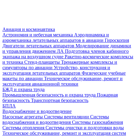
Авиация и космонавтика
Астрономия и небесная механика
Аэродинамика и
аэромеханика летательных аппаратов в авиации
Гироскопия
Двигатели летательных аппаратов
Моделирование динамики
и управления движением ЛА
Подготовка членов кабинного
экипажа на воздушном судне
Ракетно-космические комплексы
и техника
Стенд-планшеты
Тренажерные комплексы и
симуляторы по авиации
Устройство, конструкция и
эксплуатация летательных аппаратов
Физические учебные
макеты по авиации
Техническое обслуживание, ремонт и
эксплуатация авиационной техники
БЖД и охрана труда
Промышленная безопасность и охрана труда
Пожарная
безопасность
Транспортная безопасность
БПЛА
Водоснабжение и водоотведение
Насосные агрегаты
Системы вентиляции
Системы
водоснабжения и водоотведения
Системы газоснабжения
Системы отопления
Системы очистки и подготовки воды
Техническое обслуживание, ремонт и эксплуатация систем